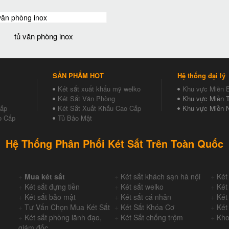
tủ văn phòng inox
SẢN PHẨM HOT
Hệ thống đại lý
Két sắt xuất khẩu mỹ welko
Khu vực Miền 
Két Sắt Văn Phòng
Khu vực Miền T
Cấp
Két Sắt Xuất Khẩu Cao Cấp
Khu vực Miền 
o Cấp
Tủ Bảo Mật
Hệ Thống Phân Phối Két Sắt Trên Toàn Quốc
+
Mua két sắt
+
Két sắt khách sạn hà nội
+
Két
+
Két sắt đựng tiền
+
Két sắt welko
+
Két
+
Két sắt bảo mật
+
Két sắt cá nhân
+
Két
+
Tư Vấn Chọn Mua Két Sắt
+
Két Sắt Khóa Cơ
+
Két
+
Két sắt phòng lãnh đạo,
+
Két Sắt chống trộm
+
Kho
giám đốc