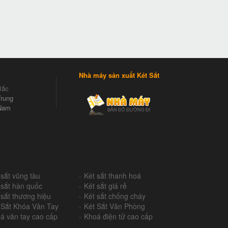
Nhà máy sản xuất Két Sắt
Bắc
rung
Nam
 sắt vũng tàu
+
Két sắt thanh hoá
 sắt hàn quốc
+
Két sắt giá rẻ
 sắt thương hiệu
+
Két sắt chống cháy
 Sắt Khóa Vân Tay
+
Két Sắt Văn Phòng
á vân tay cao cấp
+
Khoá điện tử cao cấp