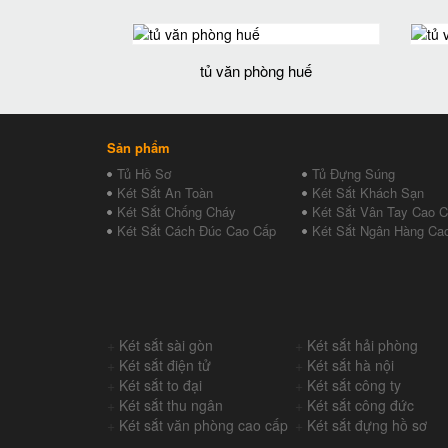
tủ văn phòng huế
Sản phẩm
Tủ Hồ Sơ
Tủ Đựng Súng
Két Sắt An Toàn
Két Sắt Khách Sạn
Két Sắt Chống Cháy
Két Sắt Vân Tay Cao 
Két Sắt Cách Đúc Cao Cấp
Két Sắt Ngân Hàng Ca
+
Két sắt sài gòn
+
Két sắt hải phòng
+
Két sắt điện tử
+
Két sắt hà nội
+
Két sắt to đại
+
Két sắt công ty
+
Két sắt thu ngân
+
Két sắt công đức
+
Két sắt văn phòng cao cấp
+
Két sắt đựng hồ sơ