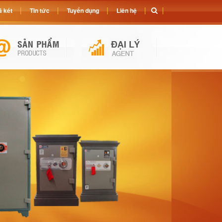
 két
Tin tức
Tuyển dụng
Liên hệ