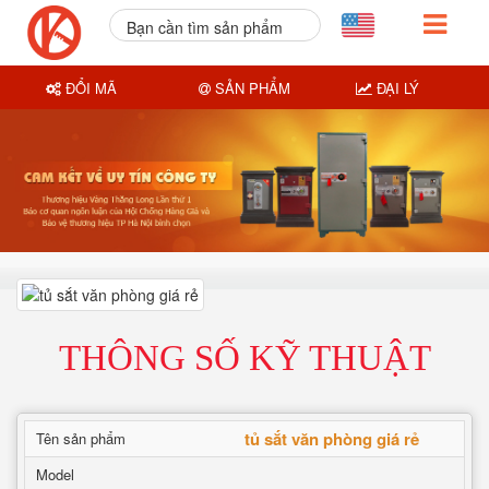
Bạn cần tìm sản phẩm
nào?
ĐỔI MÃ
SẢN PHẨM
ĐẠI LÝ
THÔNG SỐ KỸ THUẬT
tủ sắt văn phòng giá rẻ
Tên sản phẩm
Model