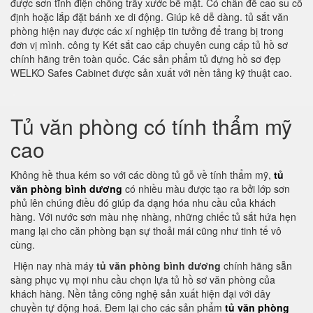
được sơn tĩnh điện chống trầy xước bề mặt. Có chân đế cao su cố
định hoặc lắp đặt bánh xe di động. Giúp kê dễ dàng. tủ sắt văn
phòng hiện nay được các xí nghiệp tin tưởng để trang bị trong
đơn vị mình. công ty Két sắt cao cấp chuyên cung cấp tủ hồ sơ
chính hãng trên toàn quốc. Các sản phẩm tủ đựng hồ sơ đẹp
WELKO Safes Cabinet được sản xuất với nền tảng kỹ thuật cao.
Tủ văn phòng có tính thẩm mỹ
cao
Không hề thua kém so với các dòng tủ gỗ về tính thẩm mỹ,
tủ
văn phòng bình dương
có nhiều màu được tạo ra bởi lớp sơn
phủ lên chúng điều đó giúp đa dạng hóa nhu cầu của khách
hàng. Với nước sơn màu nhẹ nhàng, những chiếc tủ sắt hứa hẹn
mang lại cho căn phòng bạn sự thoải mái cũng như tinh tế vô
cùng.
Hiện nay nhà máy
tủ văn phòng bình dương
chính hãng sẵn
sàng phục vụ mọi nhu cầu chọn lựa tủ hồ sơ văn phòng của
khách hàng. Nền tảng công nghệ sản xuất hiện đại với dây
chuyền tự động hoá. Đem lại cho các sản phẩm
tủ văn phòng