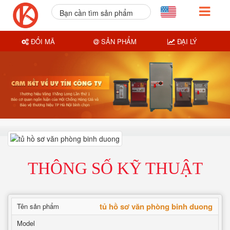
Bạn cần tìm sản phẩm
nào?
ĐỔI MÃ
SẢN PHẨM
ĐẠI LÝ
THÔNG SỐ KỸ THUẬT
tủ hồ sơ văn phòng binh duong
Tên sản phẩm
Model