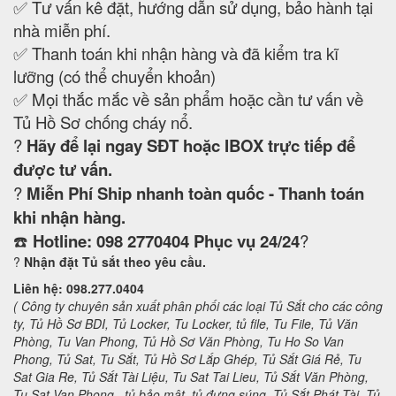
✅ Tư vấn kê đặt, hướng dẫn sử dụng, bảo hành tại
nhà miễn phí.
✅ Thanh toán khi nhận hàng và đã kiểm tra kĩ
lưỡng (có thể chuyển khoản)
✅ Mọi thắc mắc về sản phẩm hoặc cần tư vấn về
Tủ Hồ Sơ chống cháy nổ.
?
Hãy để lại ngay SĐT hoặc IBOX trực tiếp để
được tư vấn.
?
Miễn Phí Ship nhanh toàn quốc - Thanh toán
khi nhận hàng.
☎️
Hotline: 098 2770404 Phục vụ 24/24
?
?
Nhận đặt Tủ sắt theo yêu cầu.
Liên hệ: 098.277.0404
( Công ty chuyên sản xuất phân phối các loại Tủ Sắt cho các công
ty, Tủ Hồ Sơ BDI, Tủ Locker, Tu Locker, tủ file, Tu File, Tủ Văn
Phòng, Tu Van Phong, Tủ Hồ Sơ Văn Phòng, Tu Ho So Van
Phong, Tủ Sat, Tu Sắt, Tủ Hồ Sơ Lắp Ghép, Tủ Sắt Giá Rẻ, Tu
Sat Gia Re, Tủ Sắt Tài Liệu, Tu Sat Tai Lieu, Tủ Sắt Văn Phòng,
Tu Sat Van Phong , tủ bảo mật, tủ đựng súng, Tủ Sắt Phát Tài, Tủ