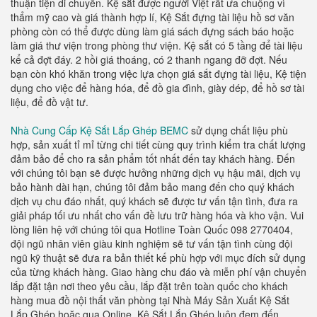
thuận tiện di chuyển. Kệ sắt được người Việt rất ưa chuộng vì
thẩm mỹ cao và giá thành hợp lí, Kệ Sắt đựng tài liệu hồ sơ văn
phòng còn có thể được dùng làm giá sách đựng sách báo hoặc
làm giá thư viện trong phòng thư viện. Kệ sắt có 5 tầng để tài liệu
kể cả đợt đáy. 2 hồi giá thoáng, có 2 thanh ngang đỡ đợt. Nếu
bạn còn khó khăn trong việc lựa chọn giá sắt đựng tài liệu, Kệ tiện
dụng cho việc để hàng hóa, để đồ gia đình, giày dép, để hồ sơ tài
liệu, để đồ vật tư.
Nhà Cung Cấp Kệ Sắt Lắp Ghép BEMC
sử dụng chất liệu phù
hợp, sản xuất tỉ mỉ từng chi tiết cùng quy trình kiểm tra chất lượng
đảm bảo để cho ra sản phẩm tốt nhất đến tay khách hàng. Đến
với chúng tôi bạn sẽ được hưởng những dịch vụ hậu mãi, dịch vụ
bảo hành dài hạn, chúng tôi đảm bảo mang đến cho quý khách
dịch vụ chu đáo nhất, quý khách sẽ được tư vấn tận tình, đưa ra
giải pháp tối ưu nhất cho vấn đề lưu trữ hàng hóa và kho vận. Vui
lòng liên hệ với chúng tôi qua Hotline Toàn Quốc 098 2770404,
đội ngũ nhân viên giàu kinh nghiệm sẽ tư vấn tận tình cùng đội
ngũ kỹ thuật sẽ đưa ra bản thiết kế phù hợp với mục đích sử dụng
của từng khách hàng. Giao hàng chu đáo và miễn phí vận chuyển
lắp đặt tận nơi theo yêu cầu, lắp đặt trên toàn quốc cho khách
hàng mua đồ nội thất văn phòng tại Nhà Máy Sản Xuất Kệ Sắt
Lắp Ghép hoặc qua Online. Kệ Sắt Lắp Ghép luôn đem đến