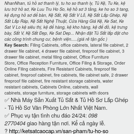
NhanNhan, tủ hồ sơ thanh lý, tu ho so thanh ly, Tủ Kệ, Tu Ke, kệ
lưu trữ hồ sơ, Ke Luu Tru Ho So, kệ hồ sơ 3 tầng, ke ho so 3 tang,
kệ đựng hồ sơ để bàn, Kệ Sắt, Kệ Sắt V Lỗ, Kệ Sắt Lắp Ghép, Kệ
Sắt Lắp Ráp, Kệ Sắt Nghệ Thuật, Cửa Hàng Giá Kệ, Ke Sat, Ke
Sat V Lo kệ siêu thị, kệ để hàng, kệ kho hàng, kệ để đồ, kệ trưng
bày, Sắt V, Kệ Sắt Đẹp, Ke Sat Dep... Nhận đặt Tủ Sắt lắp đặt cho
các công trình chung cư, bệnh viện.....(giá rẻ tận gốc )
Key Search:
Filing Cabinets, office cabinets, lateral file cabinet, 2
drawer file cabinet, 4 drawer file cabinet, fireproof file cabinet, 3
drawer file cabinet, metal filing cabinet, Office Furniture
Store, Office Reception Furniture, Office Filing & Storage, Order
Online Filing cabinets, Fire Resistant Cabinets, fireproof file
cabinet, fireproof cabinet, fire cabinets, file cabinet safe, 2 drawer
fireproof file cabinet, fire resistant storage cabinets, water
resistant cabinets, Cabinets Online, cabinets, wall
cabinets, storage furniture, storage cabinets with doors
✅ Nhà Máy Sản Xuất Tủ Sắt & Tủ Hồ Sơ Lắp Ghép
- Tủ Hồ Sơ Văn Phòng Lớn Nhất Việt Nam.
✅ Phục vụ tận tình chu đáo 24/24:
098
2770404
giao hàng tận nơi. Kể cả ngày lễ.
?
http://ketsatcaocap.vn/san-pham/tu-ho-so