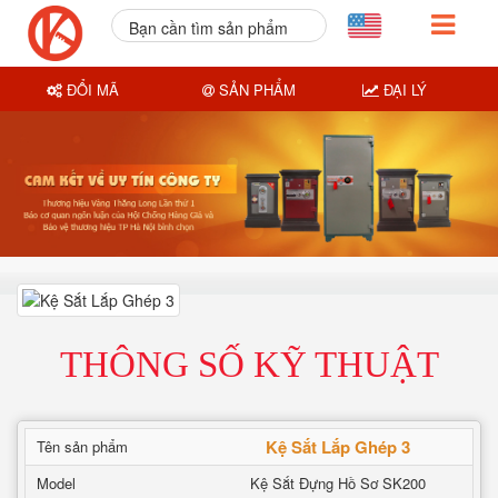
Bạn cần tìm sản phẩm
nào?
ĐỔI MÃ
SẢN PHẨM
ĐẠI LÝ
THÔNG SỐ KỸ THUẬT
Kệ Sắt Lắp Ghép 3
Tên sản phẩm
Model
Kệ Sắt Đựng Hồ Sơ SK200