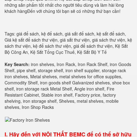
những sản phẩm tốt nhất cho người tiêu dùng và làm hài lòng
khách hàngĐến với chúng tôi bạn sẽ có những thứ bạn cần!
Tags: giá để sách, kệ để sách, giá sắt để sách, kệ sắt để sách,
Giá kệ sắt để sách thư viện, giá sắt thư viện, giá sách thư viện, kệ
sách thư viện, kệ để sách thư viện, giá để sách thư viện, Kệ Sắt
Bộ Công An, Kệ Sắt Tổng Cục Thuế, Kệ Sắt Bộ Y Tế
Key Search:
iron shelves, Iron Rack, Iron Rack Shelf, iron Goods
Shelf, pipe shelf, storage shelf, iron shelf supplier, storage rack
iron shelves, Metal shelves, metal shelves for office supplies,
Commodity Shelf, iron goods shelf Galvanized shelves, shoe box
shelf, iron storage rack Metal Shelf, Angle iron shelf, Fire
Resistant Cabinet, Stable iron shelf, Factory price, factory
shelving, iron storage shelf, Shelves, metal shelves, mobile
shelves, Iron Shop Racks
I.
Hãy đến với NỘI THẤT BEMC để có thể sở hữu