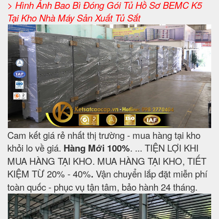
> Hình Ảnh Bao Bì Đóng Gói Tủ Hồ Sơ BEMC K5
Tại Kho Nhà Máy Sản Xuất Tủ Sắt
Cam kết giá rẻ nhất thị trường - mua hàng tại kho
khỏi lo về giá.
Hàng Mới 100%
. ... TIỆN LỢI KHI
MUA HÀNG TẠI KHO. MUA HÀNG TẠI KHO, TIẾT
KIỆM TỪ 20% - 40%
.
Vận chuyển lắp đặt miễn phí
toàn quốc - phục vụ tận tâm, bảo hành 24 tháng.