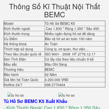
Thông Số Kĩ Thuật Nội Thất
BEMC
Model
Tủ Hồ Sơ BEMC K5
Kích thước ngoài
Cao 1.830 * Rộng 1.350 * Sâu 450
Kích thước trong
Nhiều ngăn đựng hồ sơ dễ dàng
Ưu Điểm
Bảo vệ hồ sơ an toàn 100 năm
Hệ thống khoá
An Toàn
Thích hợp sử dụng
Công ty, cơ quan, thư viện...
Theo tiêu chuẩn quốc tế
ISO 9001 - 2008 HT 2776.12.17
Sơn Tĩnh Điện
Có tẩy rửa theo tiêu chuẩn 9 bể
Màu sắc
Màu Ghi Sáng
Thương hiệu
BEMC
Bảo hành
02 Năm
Giá liên hệ Toàn Quốc
4.200.000 VNĐ
Hotline 24/7
098 2770404
Tủ Hồ Sơ BEMC K5 Xuất Khẩu
- Kích Thước Ngoài: Cao 1.830 * Rộng 1.350 Sâu