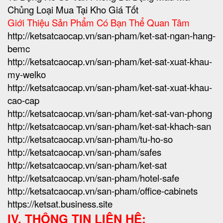
Chủng Loại Mua Tại Kho Giá Tốt
Giới Thiệu Sản Phẩm Có Bạn Thể Quan Tâm
http://ketsatcaocap.vn/san-pham/ket-sat-ngan-hang-
bemc
http://ketsatcaocap.vn/san-pham/ket-sat-xuat-khau-
my-welko
http://ketsatcaocap.vn/san-pham/ket-sat-xuat-khau-
cao-cap
http://ketsatcaocap.vn/san-pham/ket-sat-van-phong
http://ketsatcaocap.vn/san-pham/ket-sat-khach-san
http://ketsatcaocap.vn/san-pham/tu-ho-so
http://ketsatcaocap.vn/san-pham/safes
http://ketsatcaocap.vn/san-pham/ket-sat
http://ketsatcaocap.vn/san-pham/hotel-safe
http://ketsatcaocap.vn/san-pham/office-cabinets
https://ketsat.business.site
IV. THÔNG TIN LIÊN HỆ: