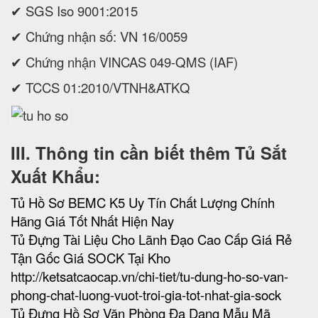
✔ SGS Iso 9001:2015
✔ Chứng nhận số: VN 16/0059
✔ Chứng nhận VINCAS 049-QMS (IAF)
✔ TCCS 01:2010/VTNH&ATKQ
III. Thông tin cần biết thêm Tủ Sắt
Xuất Khẩu:
Tủ Hồ Sơ BEMC K5 Uy Tín Chất Lượng Chính
Hãng Giá Tốt Nhất Hiện Nay
Tủ Đựng Tài Liệu Cho Lãnh Đạo Cao Cấp Giá Rẻ
Tận Gốc Giá SOCK Tại Kho
http://ketsatcaocap.vn/chi-tiet/tu-dung-ho-so-van-
phong-chat-luong-vuot-troi-gia-tot-nhat-gia-sock
Tủ Đựng Hồ Sơ Văn Phòng Đa Dạng Mẫu Mã