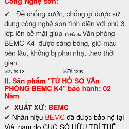
Công Nghệ sơn:
✔ Để chống xước, chống gỉ được sử
dụng công nghệ sơn tĩnh điện với phủ 3
lớp lên bề mặt giúp
Văn phòng
Tủ Hồ Sơ
BEMC K4
được sáng bóng, giữ màu
bền lâu, không bị phai nhạt theo thời
gian.
II. Sản phẩm "TỦ HỒ SƠ VĂn
PHÒNG BEMC K4" bảo hành: 02
Năm
✔
:
XUẤT XỨ
BEMC
✔
Nhãn hiệu
BEMC
đã được bảo hộ tại
Việt nam do CỤC SỞ HỮU TRÍ TUỆ