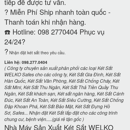
tiếp để được tư vấn.
? Miễn Phí Ship nhanh toàn quốc -
Thanh toán khi nhận hàng.
☎️ Hotline: 098 2770404 Phục vụ
24/24?
?
Nhận đặt két sắt theo yêu cầu.
Liên hệ: 098.277.0404
( Công ty chuyên sản xuất phân phối các loại Két Sắt
WELKO Safes cho các công ty, Két Sắt Gia Đình, Két Sắt
Hàn Quốc, Két Sắt Văn Phòng, Két Sắt Chống Cháy, Két
Sắt Mini, Két Sắt Thu Ngân, Két Sắt Thả Tiền Quầy Thu
Ngân, Két Sắt khách sạn, Két sắt ngân hàng, Két Sắt Cánh
Đúc, Két Sắt An Toàn, Két Sắt Siêu Cường, Két Sắt Chống
Đập Khoan Phá, Két Sắt Bảo Mật, Két Sắt Đựng Hồ
Sơ, Safes... Nhận đặt Két Sắt lắp đặt cho các công trình
chung cư, bệnh viện.....(giá rẻ tận gốc )
Nhà Máy Sản Xuất Két Sắt WELKO