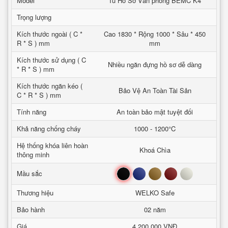
Model
Tủ Hồ Sơ Văn phòng BEMC K4
Trọng lượng
Kích thước ngoài ( C *
Cao 1830 * Rộng 1000 * Sâu * 450
R * S ) mm
mm
Kích thước sử dụng ( C
Nhiều ngăn đựng hồ sơ dễ dàng
* R * S ) mm
Kích thước ngăn kéo (
Bảo Vệ An Toàn Tài Sản
C * R * S ) mm
Tính năng
An toàn bảo mật tuyệt đối
Khả năng chống cháy
1000 - 1200°C
Hệ thống khóa liên hoàn
Khoá Chìa
thông minh
Đen
Xanh
Nâu
Đỏ
Trắng
Mầu sắc
Thương hiệu
WELKO Safe
Bảo hành
02 năm
Giá
4,200,000 VNĐ