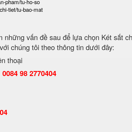
san-pham/tu-ho-so
chi-tiet/tu-bao-mat
những vấn đề sau để lựa chọn Két sắt chố
i chúng tôi theo thông tin dưới đây:
ện thoại
:
0084 98 2770404
404