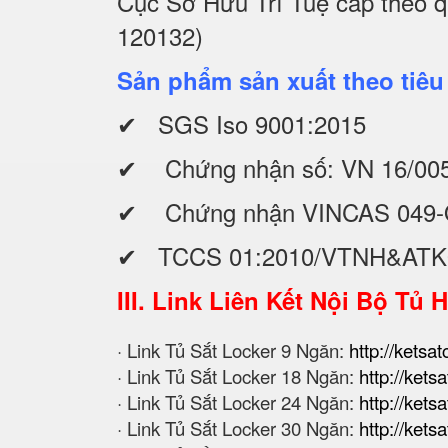
Cục Sở Hữu Trí Tuệ cấp theo 
120132)
Sản phẩm sản xuất theo tiêu
✔ SGS Iso 9001:2015
✔ Chứng nhận số: VN 16/00
✔ Chứng nhận VINCAS 049-
✔ TCCS 01:2010/VTNH&AT
III. Link Liên Kết Nội Bộ Tủ 
· Link Tủ Sắt Locker 9 Ngăn:
http://ketsa
· Link Tủ Sắt Locker 18 Ngăn:
http://kets
· Link Tủ Sắt Locker 24 Ngăn:
http://kets
· Link Tủ Sắt Locker 30 Ngăn:
http://kets