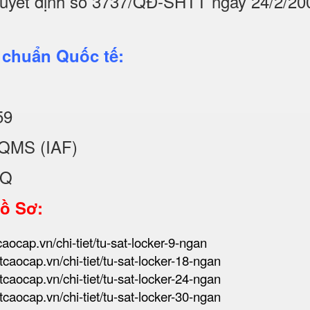
quyết định số 3737/QĐ-SHTT ngày 24/2/20
 chuẩn Quốc tế:
59
QMS (IAF)
KQ
Hồ Sơ:
tcaocap.vn/chi-tiet/tu-sat-locker-9-ngan
atcaocap.vn/chi-tiet/tu-sat-locker-18-ngan
atcaocap.vn/chi-tiet/tu-sat-locker-24-ngan
atcaocap.vn/chi-tiet/tu-sat-locker-30-ngan