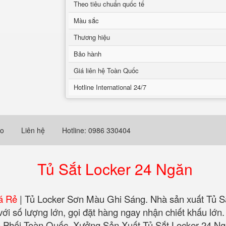
Theo tiêu chuẩn quốc tế
Màu sắc
Thương hiệu
Bảo hành
Giá liên hệ Toàn Quốc
Hotline International 24/7
eo
Liên hệ
Hotline: 0986 330404
Tủ Sắt Locker 24 Ngăn
á Rẻ
| Tủ Locker Sơn Màu Ghi Sáng‎. Nhà sản xuất Tủ Sắ
i với số lượng lớn, gọi đặt hàng ngay nhận chiết khấu 
 Phối Toàn Quốc. Xưởng Sản Xuất Tủ Sắt Locker 24 Ng