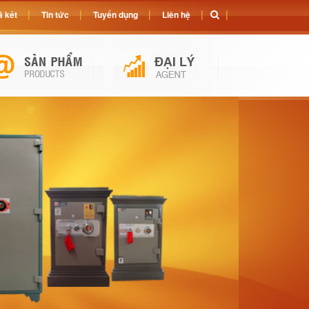
 két
Tin tức
Tuyển dụng
Liên hệ