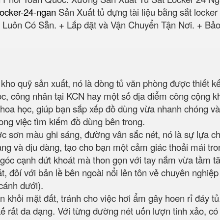
-locker-24-ngan
‎ Sản Xuất tủ đựng tài liệu bằng sắt lock
Luôn Có Sẵn. + Lắp đặt và Vận Chuyển Tận Nơi. + Bảo
 kho quỹ sản xuất, nó là dòng tủ văn phòng được thiết 
học, công nhân tại KCN hay một số địa điểm công cộng k
khoa học, giúp bạn sắp xếp đồ dùng vừa nhanh chóng và t
rong việc tìm kiếm đồ dùng bên trong.
c sơn màu ghi sáng, đường vân sắc nét, nó là sự lựa c
g và dịu dàng, tạo cho bạn một cảm giác thoải mái tron
góc cạnh dứt khoát mà thon gọn với tay nắm vừa tầm tăng
 đôí với bản lề bên ngoài nổi lên tôn vẻ chuyên nghiệp 
cánh dưới).
n khỏi mặt đất, tránh cho việc hơi ẩm gây hoen rỉ đáy t
ế rất đa dạng. Với từng đường nét uốn lượn tinh xảo, có