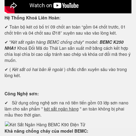
Hệ Thống Khoá Liên Hoàn
:
✔ Toàn bộ két có bố trí 09 chốt an toàn “gồm 04 chốt trước, 01
chốt trên và 04 chốt sau Ø18” xuyên sau vào vào lòng két.
✔ "
Két sắt ngân hàng BEMC chống cháy
" model:
BEMC K250
NHA1
Khoá Đổi Mã do Thái Lan sản xuất mở bằng cách kết hợp
chìa loại chìa bi cao cấp tránh sao chép và khóa cơ đổi mã theo ý
muốn.
✔ (
Két sắt có hai bản lề ngoài
) chắc chắn xuyên sâu vào trong
lòng két.
Công Nghệ sơn:
✔ Sử dụng công nghệ sơn na nô tiên tiến gồm 03 lớp sơn nano
làm cho sản phẩm "
két sắt ngân hàng
" an toàn không bị phai
mầu theo thời gian.
Khả năng chống cháy của model BEMC: