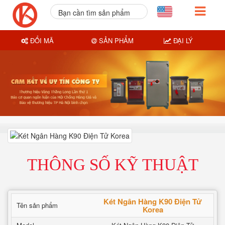
Bạn cần tìm sản phẩm
nào?
ĐỔI MÃ
SẢN PHẨM
ĐẠI LÝ
THÔNG SỐ KỸ THUẬT
Két Ngân Hàng K90 Điện Tử
Tên sản phẩm
Korea