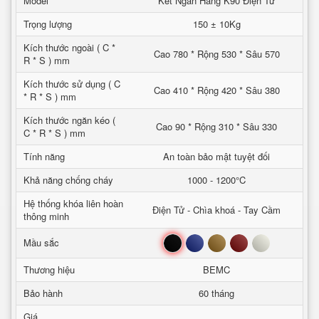
Model
Két Ngân Hàng K90 Điện Tử
Trọng lượng
150 ± 10Kg
Kích thước ngoài ( C *
Cao 780 * Rộng 530 * Sâu 570
R * S ) mm
Kích thước sử dụng ( C
Cao 410 * Rộng 420 * Sâu 380
* R * S ) mm
Kích thước ngăn kéo (
Cao 90 * Rộng 310 * Sâu 330
C * R * S ) mm
Tính năng
An toàn bảo mật tuyệt đối
Khả năng chống cháy
1000 - 1200°C
Hệ thống khóa liên hoàn
Điện Tử - Chìa khoá - Tay Cầm
thông minh
Đen
Xanh
Nâu
Đỏ
Trắng
Mầu sắc
Thương hiệu
BEMC
Bảo hành
60 tháng
Giá