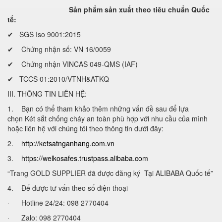
Sản phẩm sản xuất theo tiêu chuẩn Quốc
tế:
✔ SGS Iso 9001:2015
✔ Chứng nhận số: VN 16/0059
✔ Chứng nhận VINCAS 049-QMS (IAF)
✔ TCCS 01:2010/VTNH&ATKQ
III. THÔNG TIN LIÊN HỆ:
1. Bạn có thể tham khảo thêm những vấn đề sau để lựa
chọn Két sắt chống cháy an toàn phù hợp với nhu cầu của mình
hoặc liên hệ với chúng tôi theo thông tin dưới đây:
2.
http://ketsatnganhang.com.vn
3.
https://welkosafes.trustpass.alibaba.com
“Trang GOLD SUPPLIER đã được đăng ký Tại ALIBABA Quốc tế”
4. Để được tư vấn theo số điện thoại
· Hotline 24/24: 098 2770404
· Zalo: 098 2770404