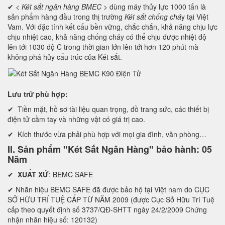
✔ <
Két sắt ngân hàng BMEC
> dùng máy thủy lực 1000 tấn là
sản phẩm hàng đầu trong thị trường
Két sắt chống chá
y tại Việt
Vam. Với đặc tính kết cấu bền vững, chắc chắn, khả năng chịu lực
chịu nhiệt cao, khả năng chống cháy có thể chịu được nhiệt độ
lên tới 1030 độ C trong thời gian lớn lên tới hơn 120 phút mà
không phá hủy cấu trúc của Két sắt.
Lưu trữ phù hợp:
✔ Tiền mặt, hồ sơ tài liệu quan trọng, đồ trang sức, các thiết bị
điện tử cầm tay và những vật có giá trị cao.
✔ Kích thước vừa phải phù hợp với mọi gia đình, văn phòng…
II. Sản phẩm "Két Sắt Ngân Hàng" bảo hành: 05
Năm
✔
XUẤT XỨ
: BEMC SAFE
✔ Nhãn hiệu BEMC SAFE đã được bảo hộ tại Việt nam do CỤC
SỞ HỮU TRÍ TUỆ CẤP TỪ NĂM 2009 (được Cục Sở Hữu Trí Tuệ
cấp theo quyết định số 3737/QĐ-SHTT ngày 24/2/2009 Chứng
nhận nhãn hiệu số: 120132)