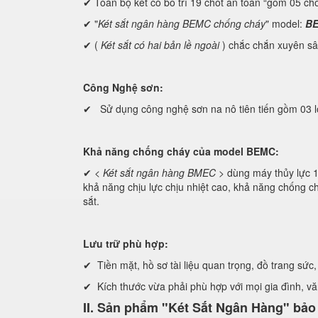
✔ Toàn bộ két có bố trí 19 chốt an toàn “gồm 05 ch
✔ "
Két sắt ngân hàng BEMC chống cháy
" model:
BE
✔ (
Két sắt có hai bản lề ngoài
) chắc chắn xuyên sâ
Công Nghệ sơn:
✔ Sử dụng công nghệ sơn na nô tiên tiến gồm 03 
Khả năng chống cháy của model BEMC:
✔ <
Két sắt ngân hàng BMEC
> dùng máy thủy lự
khả năng chịu lực chịu nhiệt cao, khả năng chống ch
sắt.
Lưu trữ phù hợp:
✔ Tiền mặt, hồ sơ tài liệu quan trọng, đồ trang sức, 
✔ Kích thước vừa phải phù hợp với mọi gia đình, v
II. Sản phẩm "Két Sắt Ngân Hàng" bả