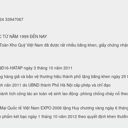
 024 33947067
C TỪ NĂM 1999 ĐẾN NAY
oàn Kho Quỹ Việt Nam đã được rất nhiều bằng khen, giấy chứng nhậ
 ( QĐ16-HATAP ngày 3 tháng 10 năm 2011
hàng giả và bảo vệ thương hiệu thành phố tặng bằng khen ngày 2
́nh năn 2011 do UBND thành Phố Hà Nội cấp phép và chỉ đạo
̀nh tích công tác an toàn vệ sinh lao động- phòng chống cháy nổ t
g Mại Quốc tế Việt Nam EXPO 2006 tặng Huy chương vàng ngày 6 tha
̉n phẩm két bạc ngày 1 tháng 10 năm 2012 theo quyết định khen thưở