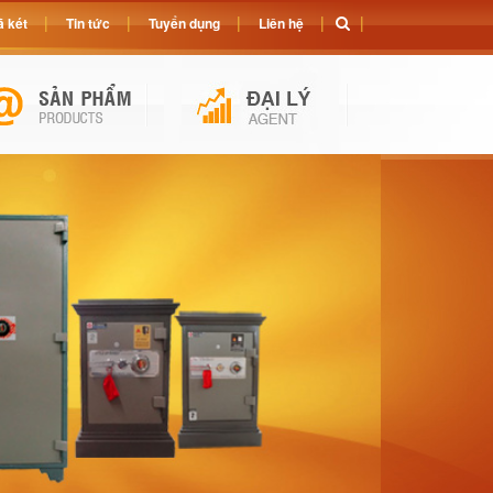
 két
Tin tức
Tuyển dụng
Liên hệ