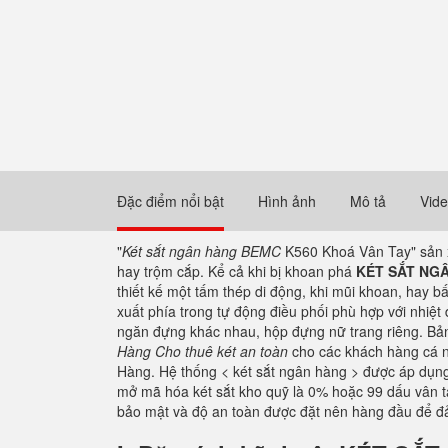
Đặc điểm nổi bật
Hình ảnh
Mô tả
Vid
"
Két sắt ngân hàng BEMC
K560 Khoá Vân Tay" sản x
hay trộm cắp. Kể cả khi bị khoan phá
KÉT SẮT NG
thiết kế một tấm thép di động, khi mũi khoan, hay b
xuất phía trong tự động điều phối phù hợp với nhiệt
ngăn đựng khác nhau, hộp đựng nữ trang riêng. Bảng
Hàng Cho thuê két an toàn
cho các khách hàng cá 
Hàng.​ Hệ thống < két sắt ngân hàng > được áp dụn
mở mã hóa két sắt kho quỹ là 0% hoặc 99 dấu vân ta
bảo mật và độ an toàn được đặt nên hàng đầu để đảm 