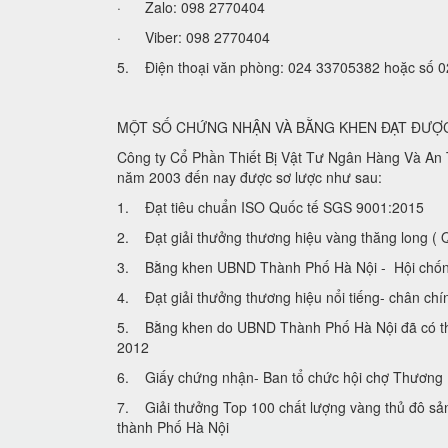
· Zalo: 098 2770404
· Viber: 098 2770404
5. Điện thoại văn phòng: 024 33705382 hoặc số
MỘT SỐ CHỨNG NHẬN VÀ BẰNG KHEN ĐẠT ĐƯỢ
Công ty Cổ Phần Thiết Bị Vật Tư Ngân Hàng Và An T
năm 2003 đến nay được sơ lược như sau:
1. Đạt tiêu chuẩn ISO Quốc tế SGS 9001:2015
2. Đạt giải thưởng thương hiệu vàng thăng long
3. Bằng khen UBND Thành Phố Hà Nội - Hội chống 
4. Đạt giải thưởng thương hiệu nổi tiếng- chân chi
5. Bằng khen do UBND Thành Phố Hà Nội đã có tha
2012
6. Giấy chứng nhận- Ban tổ chức hội chợ Thươn
7. Giải thưởng Top 100 chất lượng vàng thủ đô sa
thành Phố Hà Nội