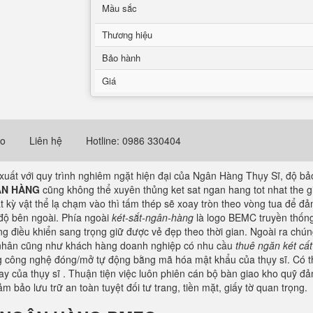
Mầu sắc
Thương hiệu
Bảo hành
Giá
eo
Liên hệ
Hotline: 0986 330404
uất với quy trình nghiêm ngặt hiện đại của Ngân Hàng Thụy Sĩ, độ bả
ÂN HÀNG
cũng không thể xuyên thủng ket sat ngan hang tot nhat the gi
ất kỳ vật thể lạ chạm vào thì tấm thép sẽ xoay tròn theo vòng tua để đả
 độ bên ngoài. Phía ngoài
két-sắt-ngân-hàng
là logo BEMC truyền thống
 điều khiển sang trọng giữ được vẻ đẹp theo thời gian. Ngoài ra chún
nhân cũng như khách hàng doanh nghiệp có nhu cầu
thuê ngăn két cất
g công nghệ đóng/mở tự động bằng mã hóa mật khẩu của thụy sĩ. Có thể
y của thụy sĩ . Thuận tiện việc luôn phiên cán bộ bàn giao kho quỹ 
bảo lưu trữ an toàn tuyệt đối tư trang, tiền mặt, giấy tờ quan trọng.