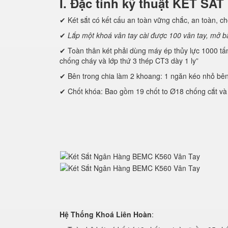
I. Đặc tính kỹ thuật KÉT 
✔ Két sắt có kết cấu an toàn vững chắc, an toàn, chô
✔
Lắp một khoá vân tay cài được 100 vân tay, mở b
✔ Toàn thân két phải dùng máy ép thủy lực 1000 tấn đ
chống cháy và lớp thứ 3 thép CT3 dày 1 ly”
✔ Bên trong chia làm 2 khoang: 1 ngăn kéo nhỏ bên tr
✔ Chốt khóa: Bao gồm 19 chốt to Ø18 chống cắt và 
Hệ Thống Khoá Liên Hoàn
: