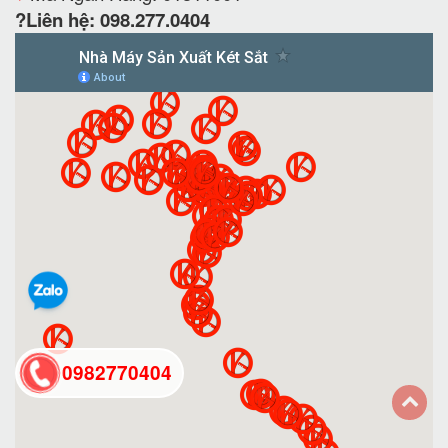
?Liên hệ: 098.277.0404
0982770404
back