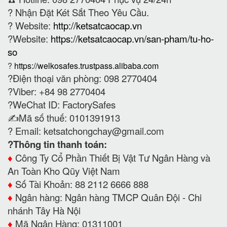
?
Nhận Đặt Két Sắt Theo Yêu Cầu.
? Website:
http://ketsatcaocap.vn
?Website:
https://ketsatcaocap.vn/san-pham/tu-ho-
so
?
https://welkosafes.trustpass.alibaba.com
?Điện thoại văn phòng: 098 2770404
?Viber: +84 98 2770404
?WeChat ID: FactorySafes
✍️Mã số thuế: 0101391913
? Email:
ketsatchongchay@gmail.com
?Thông tin thanh toán:
♦️
Công Ty Cổ Phần Thiết Bị Vật Tư Ngân Hàng và
An Toàn Kho Qũy Việt Nam
♦️
Số Tài Khoản: 88 2112 6666 888
♦️
Ngân hàng: Ngân hàng TMCP Quân Đội - Chi
nhánh Tây Hà Nội
♦️
Mã Ngân Hàng: 01311001