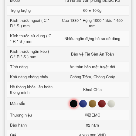
Model
Tủ Hồ Sơ Văn phòng BEMC K2
Trọng lượng
60 ± 10Kg
Kích thước ngoài ( C *
Cao 1830 * Rộng 1000 * Sâu * 450
R * S ) mm
mm
Kích thước sử dụng ( C
Nhiều ngăn đựng hồ sơ dễ dàng
* R * S ) mm
Kích thước ngăn kéo (
Bảo vệ Tài Sản An Toàn
C * R * S ) mm
Tính năng
An toàn bảo mật tuyệt đối
Khả năng chống cháy
Chống Trộm, Chống Cháy
Hệ thống khóa liên hoàn
Khoá Chìa
thông minh
Đen
Xanh
Nâu
Đỏ
Trắng
Mầu sắc
Thương hiệu
BEMC
Bảo hành
02 năm
Giá
4,200,000 VNĐ