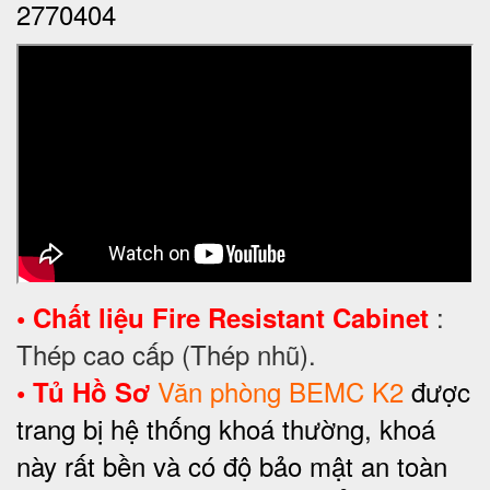
2770404
:
•
Chất liệu
Fire Resistant Cabinet
Thép cao cấp (Thép nhũ).
Văn phòng BEMC K2
được
•
Tủ Hồ Sơ
trang bị hệ thống khoá thường, khoá
này rất bền và có độ bảo mật an toàn