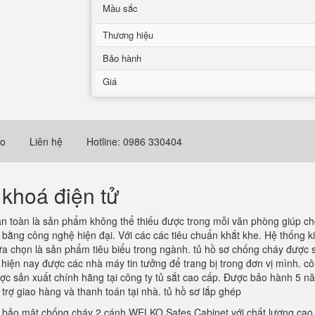
Mầu sắc
Thương hiệu
Bảo hành
Giá
eo
Liên hệ
Hotline: 0986 330404
khoá điện tử
 an toàn là sản phẩm không thể thiếu được trong mỗi văn phòng giúp cho
ằng công nghệ hiện đại. Với các các tiêu chuẩn khắt khe. Hệ thống ki
a chọn là sản phẩm tiêu biểu trong ngành. tủ hồ sơ chống cháy được s
hiện nay được các nhà máy tin tưởng để trang bị trong đơn vị mình. côn
ợc sản xuất chính hãng tại công ty tủ sắt cao cấp. Được bảo hành 5 năm 
trợ giao hàng và thanh toán tại nhà. tủ hồ sơ lắp ghép
bảo mật chống cháy 2 cánh WELKO Safes Cabinet với chất lượng cao và 