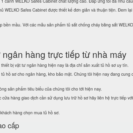
 1 cánh WELKO Safes Cabinet chất lượng cao. Đáp ứng tối đa nhu cầ
ủ WELKO Safes Cabinet được thiết kế đơn giản và thuận tiện. Đem l
 đẹp bền mầu. Với các mẫu sản phẩm tủ sắt chống cháy bằng sắt WELKO
 ngân hàng trực tiếp từ nhà máy
thiết bị vật tư ngân hàng hiện nay là địa chỉ sản xuất tủ hồ sơ uy tín.
t tủ hồ sơ cho ngân hàng, kho bảo mật. Chúng tôi hiện nay đang cung 
ng sản phẩm tiêu biểu của chúng tôi cho tới hiện nay.
ửa hàng giao dịch cần sử dụng lưu trữ hồ sơ hãy liên hệ trực tiếp vớ
ể khách hàng chọn mua tủ hồ sơ.
ao cấp