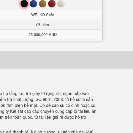
Đen
Xanh
Nâu
Đỏ
Trắng
WELKO Safe
05 năm
25,000,000 VNĐ
 hạ tầng lưu trữ giấy tờ rộng rãi, ngăn nắp vào
ểm tra chất lượng ISO 9001:2008. tủ hồ sơ là sản
ơn tĩnh điện bề mặt. Có đế cao su cố định hoặc có
g ty Két sắt cao cấp chuyên cung cấp tủ tài liệu an
trên toàn quốc. tủ tài liệu giá rẻ được hỗ trợ
giá thành rẻ là định hướng ưu tiên của đại lý tủ