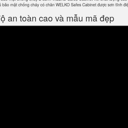
m tủ bảo mật chống cháy có chân WELKO Safes Cabinet được sơn tĩnh 
độ an toàn cao và mẫu mã đẹp