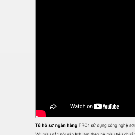
Tủ hồ sơ ngân hàng
FRC4 sử dụng công nghệ sơn 
Với màu sắc nổi vân lịch lãm theo hệ màu tiêu chu