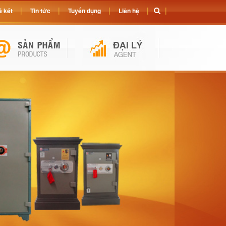
 két
Tin tức
Tuyển dụng
Liên hệ