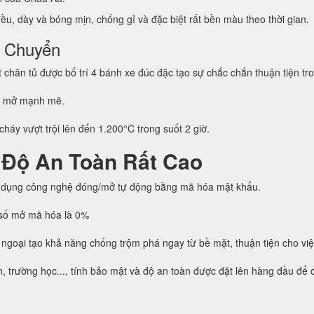
u, dày và bóng mịn, chống gỉ và đặc biệt rất bền màu theo thời gian.
i Chuyển
hân tủ được bố trí 4 bánh xe đúc đặc tạo sự chắc chắn thuận tiện tro
g mở mạnh mẽ.
háy vượt trội lên đến 1.200°C trong suốt 2 giờ.
 Độ An Toàn Rất Cao
 dụng công nghệ đóng/mở tự động bằng mã hóa mật khẩu.
h số mở mã hóa là 0%
 ngoại tạo khả năng chống trộm phá ngay từ bề mặt, thuận tiện cho vi
trường học..., tính bảo mật và độ an toàn được đặt lên hàng đầu để đả