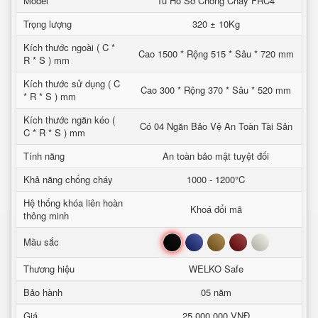
Model
Tủ Hồ Sơ Chống Cháy FRC4
Trọng lượng
320 ± 10Kg
Kích thước ngoài ( C *
Cao 1500 * Rộng 515 * Sâu * 720 mm
R * S ) mm
Kích thước sử dụng ( C
Cao 300 * Rộng 370 * Sâu * 520 mm
* R * S ) mm
Kích thước ngăn kéo (
Có 04 Ngăn Bảo Vệ An Toàn Tài Sản
C * R * S ) mm
Tính năng
An toàn bảo mật tuyệt đối
Khả năng chống cháy
1000 - 1200°C
Hệ thống khóa liên hoàn
Khoá đổi mã
thông minh
Đen
Xanh
Nâu
Đỏ
Trắng
Mầu sắc
Thương hiệu
WELKO Safe
Bảo hành
05 năm
Giá
25,000,000 VNĐ