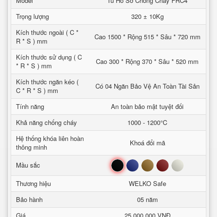
Model
Tủ Hồ Sơ Chống Cháy FRC4
Trọng lượng
320 ± 10Kg
Kích thước ngoài ( C *
Cao 1500 * Rộng 515 * Sâu * 720 mm
R * S ) mm
Kích thước sử dụng ( C
Cao 300 * Rộng 370 * Sâu * 520 mm
* R * S ) mm
Kích thước ngăn kéo (
Có 04 Ngăn Bảo Vệ An Toàn Tài Sản
C * R * S ) mm
Tính năng
An toàn bảo mật tuyệt đối
Khả năng chống cháy
1000 - 1200°C
Hệ thống khóa liên hoàn
Khoá đổi mã
thông minh
Đen
Xanh
Nâu
Đỏ
Trắng
Mầu sắc
Thương hiệu
WELKO Safe
Bảo hành
05 năm
Giá
25,000,000 VNĐ