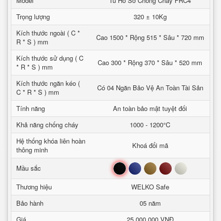
Model
Tủ Hồ Sơ Chống Cháy FRC4
Trọng lượng
320 ± 10Kg
Kích thước ngoài ( C *
Cao 1500 * Rộng 515 * Sâu * 720 mm
R * S ) mm
Kích thước sử dụng ( C
Cao 300 * Rộng 370 * Sâu * 520 mm
* R * S ) mm
Kích thước ngăn kéo (
Có 04 Ngăn Bảo Vệ An Toàn Tài Sản
C * R * S ) mm
Tính năng
An toàn bảo mật tuyệt đối
Khả năng chống cháy
1000 - 1200°C
Hệ thống khóa liên hoàn
Khoá đổi mã
thông minh
Đen
Xanh
Nâu
Đỏ
Trắng
Mầu sắc
Thương hiệu
WELKO Safe
Bảo hành
05 năm
Giá
25,000,000 VNĐ