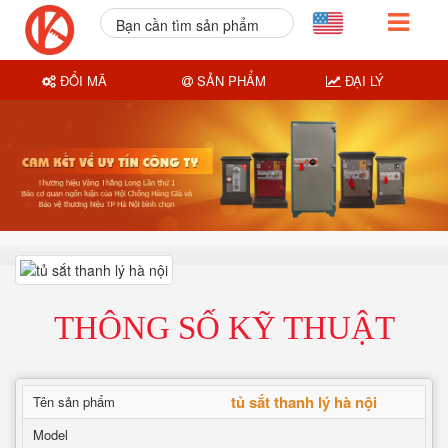
Bạn cần tìm sản phẩm
nào?
ĐỔI MÃ
SẢN PHẨM
ĐẠI LÝ
THÔNG SỐ KỸ THUẬT
tủ sắt thanh lý hà nội
Tên sản phẩm
Model