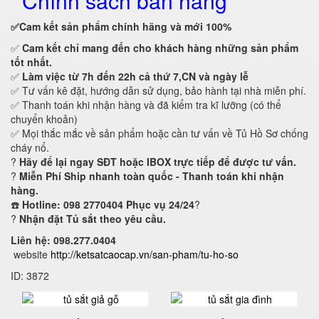
Chính sách bán hàng
✅Cam kết
sản phẩm chính hãng và mới 100%
✅
Cam kết
chỉ mang đến cho khách hàng những sản phẩm
tốt nhất.
✅
Làm việc từ 7h đến 22h cả thứ 7,CN và ngày lễ
✅ Tư vấn kê đặt, hướng dẫn sử dụng, bảo hành tại nhà miễn phí.
✅ Thanh toán khi nhận hàng và đã kiểm tra kĩ lưỡng (có thể
chuyển khoản)
✅ Mọi thắc mắc về sản phẩm hoặc cần tư vấn về Tủ Hồ Sơ chống
cháy nổ.
?
Hãy để lại ngay SĐT hoặc IBOX trực tiếp để được tư vấn.
?
Miễn Phí Ship nhanh toàn quốc - Thanh toán khi nhận
hàng.
☎️
Hotline: 098 2770404 Phục vụ 24/24
?
?
Nhận đặt Tủ sắt theo yêu cầu.
Liên hệ: 098.277.0404
website
http://ketsatcaocap.vn/san-pham/tu-ho-so
ID: 3872