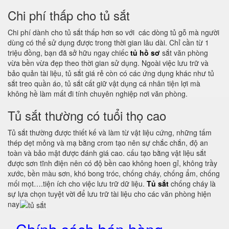
Chi phí thấp cho tủ sắt
Chi phí dành cho tủ sắt thấp hơn so với các dòng tủ gỗ mà người
dùng có thể sử dụng được trong thời gian lâu dài. Chỉ cần từ 1
triệu đồng, bạn đã sở hữu ngay chiếc
tủ hồ sơ
sắt văn phòng
vừa bền vừa đẹp theo thời gian sử dụng. Ngoài việc lưu trữ và
bảo quản tài liệu, tủ sắt giá rẻ còn có các ứng dụng khác như tủ
sắt treo quần áo, tủ sắt cất giữ vật dụng cá nhân tiện lợi mà
không hề làm mất đi tính chuyên nghiệp nơi văn phòng.
Tủ sắt thường có tuổi thọ cao
Tủ sắt thường được thiết kế và làm từ vật liệu cứng, những tấm
thép dẹt mỏng và mạ bằng crom tạo nên sự chắc chắn, độ an
toàn và bảo mật được đánh giá cao. cấu tạo bằng vật liệu sắt
được sơn tĩnh điện nên có độ bền cao không hoen gỉ, không trầy
xước, bền màu sơn, khó bong tróc, chống cháy, chống ẩm, chống
mối mọt….tiện ích cho việc lưu trữ dữ liệu.
Tủ sắt
chống cháy là
sự lựa chọn tuyệt vời để lưu trữ tài liệu cho các văn phòng hiện
nay