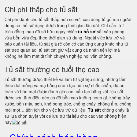
Chi phí thấp cho tủ sắt
Chi phí dành cho tủ sắt thấp hơn so với các dòng tủ gỗ mà người
dùng có thể sử dụng được trong thời gian lâu dài. Chỉ cần từ 1
triệu đồng, bạn đã sở hữu ngay chiếc
tủ hồ sơ
sắt văn phòng
vừa bền vừa đẹp theo thời gian sử dụng. Ngoài việc lưu trữ và
bảo quản tài liệu, tủ sắt giá rẻ còn có các ứng dụng khác như tủ
sắt treo quần áo, tủ sắt cất giữ vật dụng cá nhân tiện lợi mà
không hề làm mất đi tính chuyên nghiệp nơi văn phòng.
Tủ sắt thường có tuổi thọ cao
Tủ sắt thường được thiết kế và làm từ vật liệu cứng, những tấm
thép dẹt mỏng và mạ bằng crom tạo nên sự chắc chắn, độ an
toàn và bảo mật được đánh giá cao. cấu tạo bằng vật liệu sắt
được sơn tĩnh điện nên có độ bền cao không hoen gỉ, không trầy
xước, bền màu sơn, khó bong tróc, chống cháy, chống ẩm, chống
mối mọt….tiện ích cho việc lưu trữ dữ liệu.
Tủ sắt
chống cháy là
sự lựa chọn tuyệt vời để lưu trữ tài liệu cho các văn phòng hiện
nay