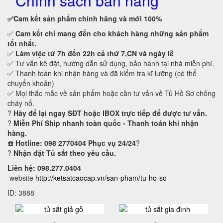
Chính sách bán hàng
✅Cam kết
sản phẩm chính hãng và mới 100%
✅
Cam kết
chỉ mang đến cho khách hàng những sản phẩm
tốt nhất.
✅
Làm việc từ 7h đến 22h cả thứ 7,CN và ngày lễ
✅ Tư vấn kê đặt, hướng dẫn sử dụng, bảo hành tại nhà miễn phí.
✅ Thanh toán khi nhận hàng và đã kiểm tra kĩ lưỡng (có thể
chuyển khoản)
✅ Mọi thắc mắc về sản phẩm hoặc cần tư vấn về Tủ Hồ Sơ chống
cháy nổ.
?
Hãy để lại ngay SĐT hoặc IBOX trực tiếp để được tư vấn.
?
Miễn Phí Ship nhanh toàn quốc - Thanh toán khi nhận
hàng.
☎️
Hotline: 098 2770404 Phục vụ 24/24
?
?
Nhận đặt Tủ sắt theo yêu cầu.
Liên hệ: 098.277.0404
website
http://ketsatcaocap.vn/san-pham/tu-ho-so
ID: 3888