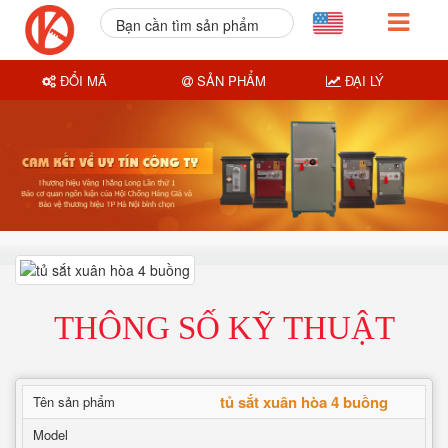
Bạn cần tìm sản phẩm
nào?
ĐỔI MÃ
SẢN PHẨM
ĐẠI LÝ
THÔNG SỐ KỸ THUẬT
tủ sắt xuân hòa 4 buồng
Tên sản phẩm
Model