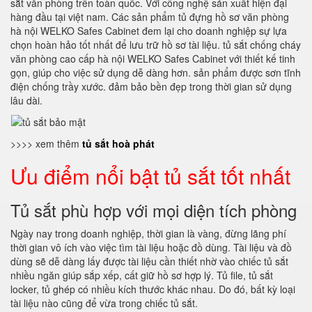
sắt văn phòng trên toàn quốc. Với công nghệ sản xuất hiện đại
hàng đầu tại việt nam. Các sản phẩm tủ đựng hồ sơ văn phòng
hà nội WELKO Safes Cabinet đem lại cho doanh nghiệp sự lựa
chọn hoàn hảo tốt nhất để lưu trữ hồ sơ tài liệu. tủ sắt chống cháy
văn phòng cao cấp hà nội WELKO Safes Cabinet với thiết kế tinh
gọn, giúp cho việc sử dụng dễ dàng hơn. sản phẩm được sơn tĩnh
điện chống trầy xước. đảm bảo bền đẹp trong thời gian sử dụng
lâu dài.
>>>> xem thêm
tủ sắt hoà phát
Ưu điểm nổi bật tủ sắt tốt nhất
Tủ sắt phù hợp với mọi diện tích phòng
Ngày nay trong doanh nghiệp, thời gian là vàng, đừng lãng phí
thời gian vô ích vào việc tìm tài liệu hoặc đồ dùng. Tài liệu và đồ
dùng sẽ dễ dàng lấy được tài liệu cần thiết nhờ vào chiếc tủ sắt
nhiều ngăn giúp sắp xếp, cất giữ hồ sơ hợp lý. Tủ file, tủ sắt
locker, tủ ghép có nhiều kích thước khác nhau. Do đó, bất kỳ loại
tài liệu nào cũng để vừa trong chiếc tủ sắt.