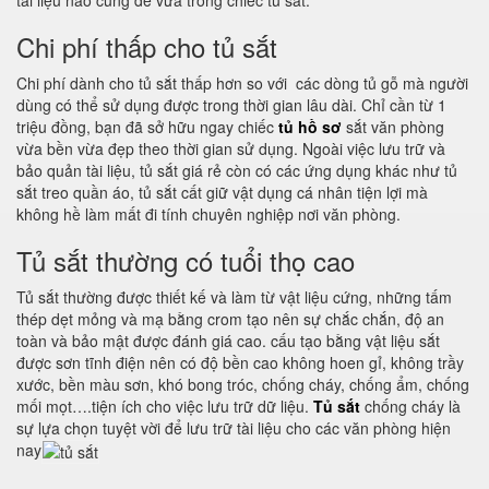
tài liệu nào cũng để vừa trong chiếc tủ sắt.
Chi phí thấp cho tủ sắt
Chi phí dành cho tủ sắt thấp hơn so với các dòng tủ gỗ mà người
dùng có thể sử dụng được trong thời gian lâu dài. Chỉ cần từ 1
triệu đồng, bạn đã sở hữu ngay chiếc
tủ hồ sơ
sắt văn phòng
vừa bền vừa đẹp theo thời gian sử dụng. Ngoài việc lưu trữ và
bảo quản tài liệu, tủ sắt giá rẻ còn có các ứng dụng khác như tủ
sắt treo quần áo, tủ sắt cất giữ vật dụng cá nhân tiện lợi mà
không hề làm mất đi tính chuyên nghiệp nơi văn phòng.
Tủ sắt thường có tuổi thọ cao
Tủ sắt thường được thiết kế và làm từ vật liệu cứng, những tấm
thép dẹt mỏng và mạ bằng crom tạo nên sự chắc chắn, độ an
toàn và bảo mật được đánh giá cao. cấu tạo bằng vật liệu sắt
được sơn tĩnh điện nên có độ bền cao không hoen gỉ, không trầy
xước, bền màu sơn, khó bong tróc, chống cháy, chống ẩm, chống
mối mọt….tiện ích cho việc lưu trữ dữ liệu.
Tủ sắt
chống cháy là
sự lựa chọn tuyệt vời để lưu trữ tài liệu cho các văn phòng hiện
nay