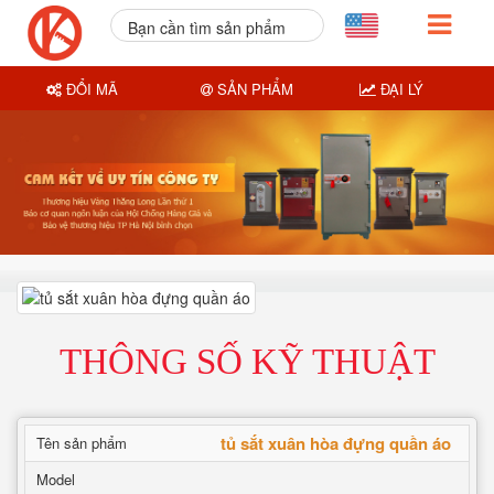
Bạn cần tìm sản phẩm
nào?
ĐỔI MÃ
SẢN PHẨM
ĐẠI LÝ
THÔNG SỐ KỸ THUẬT
tủ sắt xuân hòa đựng quần áo
Tên sản phẩm
Model