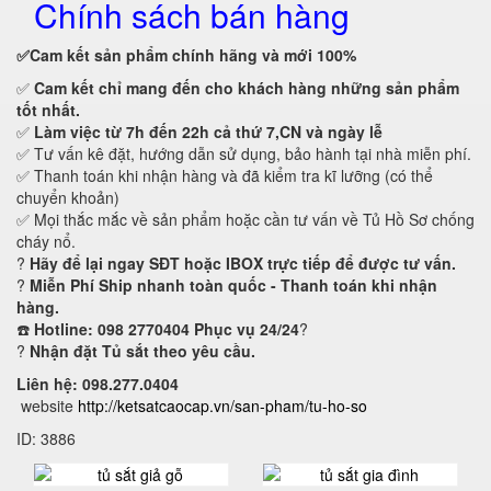
Chính sách bán hàng
✅Cam kết
sản phẩm chính hãng và mới 100%
✅
Cam kết
chỉ mang đến cho khách hàng những sản phẩm
tốt nhất.
✅
Làm việc từ 7h đến 22h cả thứ 7,CN và ngày lễ
✅ Tư vấn kê đặt, hướng dẫn sử dụng, bảo hành tại nhà miễn phí.
✅ Thanh toán khi nhận hàng và đã kiểm tra kĩ lưỡng (có thể
chuyển khoản)
✅ Mọi thắc mắc về sản phẩm hoặc cần tư vấn về Tủ Hồ Sơ chống
cháy nổ.
?
Hãy để lại ngay SĐT hoặc IBOX trực tiếp để được tư vấn.
?
Miễn Phí Ship nhanh toàn quốc - Thanh toán khi nhận
hàng.
☎️
Hotline: 098 2770404 Phục vụ 24/24
?
?
Nhận đặt Tủ sắt theo yêu cầu.
Liên hệ: 098.277.0404
website
http://ketsatcaocap.vn/san-pham/tu-ho-so
ID: 3886