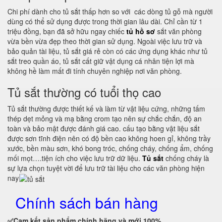
Chi phí dành cho tủ sắt thấp hơn so với các dòng tủ gỗ mà người
dùng có thể sử dụng được trong thời gian lâu dài. Chỉ cần từ 1
triệu đồng, bạn đã sở hữu ngay chiếc
tủ hồ sơ
sắt văn phòng
vừa bền vừa đẹp theo thời gian sử dụng. Ngoài việc lưu trữ và
bảo quản tài liệu, tủ sắt giá rẻ còn có các ứng dụng khác như tủ
sắt treo quần áo, tủ sắt cất giữ vật dụng cá nhân tiện lợi mà
không hề làm mất đi tính chuyên nghiệp nơi văn phòng.
Tủ sắt thường có tuổi thọ cao
Tủ sắt thường được thiết kế và làm từ vật liệu cứng, những tấm
thép dẹt mỏng và mạ bằng crom tạo nên sự chắc chắn, độ an
toàn và bảo mật được đánh giá cao. cấu tạo bằng vật liệu sắt
được sơn tĩnh điện nên có độ bền cao không hoen gỉ, không trầy
xước, bền màu sơn, khó bong tróc, chống cháy, chống ẩm, chống
mối mọt….tiện ích cho việc lưu trữ dữ liệu.
Tủ sắt
chống cháy là
sự lựa chọn tuyệt vời để lưu trữ tài liệu cho các văn phòng hiện
nay
Chính sách bán hàng
✅Cam kết
sản phẩm chính hãng và mới 100%