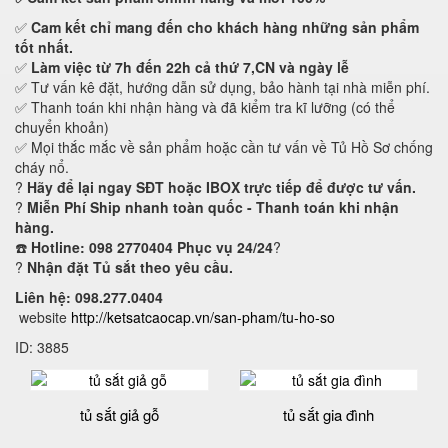
✅
Cam kết
chỉ mang đến cho khách hàng những sản phẩm
tốt nhất.
✅
Làm việc từ 7h đến 22h cả thứ 7,CN và ngày lễ
✅ Tư vấn kê đặt, hướng dẫn sử dụng, bảo hành tại nhà miễn phí.
✅ Thanh toán khi nhận hàng và đã kiểm tra kĩ lưỡng (có thể
chuyển khoản)
✅ Mọi thắc mắc về sản phẩm hoặc cần tư vấn về Tủ Hồ Sơ chống
cháy nổ.
?
Hãy để lại ngay SĐT hoặc IBOX trực tiếp để được tư vấn.
?
Miễn Phí Ship nhanh toàn quốc - Thanh toán khi nhận
hàng.
☎️
Hotline: 098 2770404 Phục vụ 24/24
?
?
Nhận đặt Tủ sắt theo yêu cầu.
Liên hệ: 098.277.0404
website
http://ketsatcaocap.vn/san-pham/tu-ho-so
ID: 3885
tủ sắt giả gỗ
tủ sắt gia đình