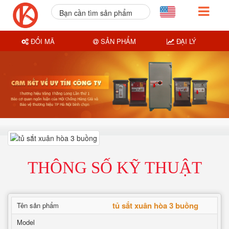
Bạn cần tìm sản phẩm
nào?
ĐỔI MÃ
SẢN PHẨM
ĐẠI LÝ
THÔNG SỐ KỸ THUẬT
tủ sắt xuân hòa 3 buồng
Tên sản phẩm
Model