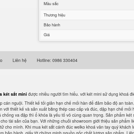
Mầu sắc
Thương hiệu
Bảo hành
Giá
eo
Liên hệ
Hotline: 0986 330404
s két sắt mini
được nhiều người tìm hiểu. với két mini sử dụng khoá đ
ép cán nguội. Thiết kế tối giản hạn chế mối hàn để đảm bảo độ an toàn
oàn với thiết kế và sản xuất bằng thép cao cấp và đúc, dập hạn chế mối 
 chống va đập thì ổ khóa là yếu tố vô cùng quan trọng. Sản phẩm két s
cho tài sản của bạn. Với những chuỗi showroom giới thiệu sản phẩm li
n tử cho mình. Khi mua két sắt cánh đúc welko khoá vân tay quý khách l
em bảo hành, giấy tờ chứng minh nguồn gốc chất lượng sản phẩm. Liê