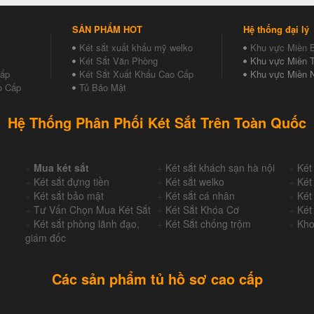
SẢN PHẨM HOT
Hệ thống đại lý
Két sắt xuất khẩu mỹ welko
Khu vực Miền 
Két Sắt Văn Phòng
Khu vực Miền T
Cấp
Két Sắt Xuất Khẩu Cao Cấp
Khu vực Miền 
o Cấp
Tủ Bảo Mật
Hệ Thống Phân Phối Két Sắt Trên Toàn Quốc
+
Mua két sắt
+
Két sắt khách sạn hà nội
+
Két
+
Két sắt đựng tiền
+
Két sắt welko
+
Két
+
Két sắt bảo mật
+
Két sắt cá nhân
+
Két
+
Tư Vấn Chọn Mua Két Sắt
+
Két Sắt Khóa Cơ
+
Két
+
Két sắt phòng lãnh đạo,
+
Két Sắt chống trộm
+
Kho
giám đốc
Các sản phẩm tủ hồ sơ cao cấp