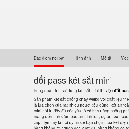
Đặc điểm nổi bật
Hình ảnh
Mô tả
Vid
đổi pass két sắt mini
trong quá trình sử dụng két sắt mini thì việc
đổi pas
Sản phẩm két sắt chống cháy welko với chất liệu th
là lựa chọn của rất nhiều người tiêu dùng. két an t
mini hội tụ đầy đủ các yếu tố về khả năng chống phá
mang đến tính đảm bảo an ninh lớn, độ an toàn cao 
cấp hiện nay là nơi uy tín để bạn chọn mua két điệ
hàng không rõ nguồn gốc xuất xứ, hàng không có t