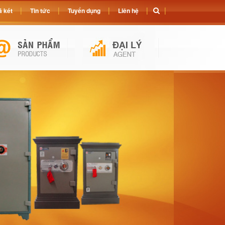
 két
Tin tức
Tuyển dụng
Liên hệ