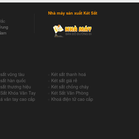
Nhà máy sản xuất Két Sắt
Bắc
rung
Nam
 sắt vũng tàu
+
Két sắt thanh hoá
 sắt hàn quốc
+
Két sắt giá rẻ
 sắt thương hiệu
+
Két sắt chống cháy
 Sắt Khóa Vân Tay
+
Két Sắt Văn Phòng
á vân tay cao cấp
+
Khoá điện tử cao cấp