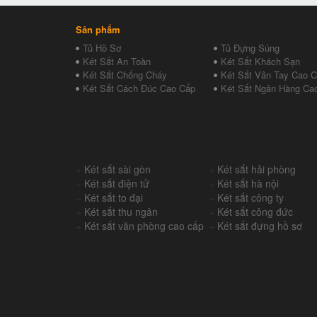
Sản phẩm
Tủ Hồ Sơ
Tủ Đựng Súng
Két Sắt An Toàn
Két Sắt Khách Sạn
Két Sắt Chống Cháy
Két Sắt Vân Tay Cao 
Két Sắt Cách Đúc Cao Cấp
Két Sắt Ngân Hàng Ca
+
Két sắt sài gòn
+
Két sắt hải phòng
+
Két sắt điện tử
+
Két sắt hà nội
+
Két sắt to đại
+
Két sắt công ty
+
Két sắt thu ngân
+
Két sắt công đức
+
Két sắt văn phòng cao cấp
+
Két sắt đựng hồ sơ