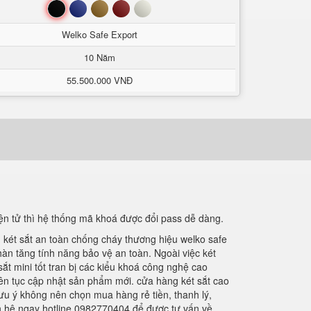
Đen
Xanh
Nâu
Đỏ
Trắng
Welko Safe Export
10 Năm
55.500.000 VNĐ
iện tử thì hệ thống mã khoá được đổi pass dễ dàng.
. két sắt an toàn chống cháy thương hiệu welko safe
hàn tăng tính năng bảo vệ an toàn. Ngoài việc két
ắt mini tốt tran bị các kiểu khoá công nghệ cao
ên tục cập nhật sản phẩm mới. cửa hàng két sắt cao
ưu ý không nên chọn mua hàng rẻ tiền, thanh lý,
n hệ ngay hotline 0982770404 để được tư vấn về