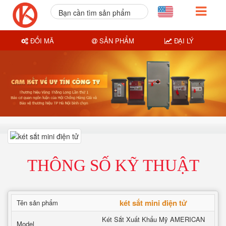
Bạn cần tìm sản phẩm
nào?
ĐỔI MÃ
SẢN PHẨM
ĐẠI LÝ
THÔNG SỐ KỸ THUẬT
két sắt mini điện tử
Tên sản phẩm
Két Sắt Xuất Khẩu Mỹ AMERICAN
Model