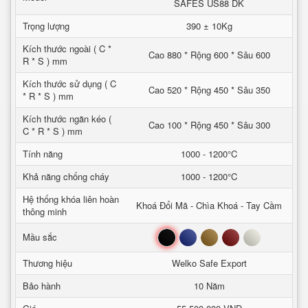
SAFES US88 DK
Trọng lượng
390 ± 10Kg
Kích thước ngoài ( C *
Cao 880 * Rộng 600 * Sâu 600
R * S ) mm
Kích thước sử dụng ( C
Cao 520 * Rộng 450 * Sâu 350
* R * S ) mm
Kích thước ngăn kéo (
Cao 100 * Rộng 450 * Sâu 300
C * R * S ) mm
Tính năng
1000 - 1200°C
Khả năng chống cháy
1000 - 1200°C
Hệ thống khóa liên hoàn
Khoá Đổi Mã - Chìa Khoá - Tay Cầm
thông minh
Đen
Xanh
Nâu
Đỏ
Trắng
Mầu sắc
Thương hiệu
Welko Safe Export
Bảo hành
10 Năm