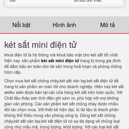
Giá
55.500.000 VNĐ
Nổi bật
Hình ảnh
Mô tả
két sắt mini điện tử
khoá điện tử là hệ thống mã khoá bảo mật cho két sắt tốt nhất
hiện nay. sản phẩm
két sắt mini điện tử
trang bị trong gia đình
để đảm bảo an toàn cho tài sản trong hoả hoạn và phòng chống
trộm cắp.
Chọn mua két sắt chống cháy,két sắt vân tay,két sắt điện tử để
trang bị sản phẩm an toàn tốt cho doanh nghiệp. Hiện nay két sắt
welko safe được bán tại các cửa hàng két sắt trên toàn quốc. Với
Chất liệu thép sơn tĩnh điện ghi xám vv, phù hợp với mọi không
gian văn phòng. Các sản phẩm két sắt chống cháy được nhiều
đối tác chọn mua. Với thiết kế hiện đại, tủ tài liệu là thành phần
không thể thiếu trong văn phòng công ty. Dòng két sắt chống
cháy,két sắt vân tay,két sắt điện tử có sự đa dạng về chủng loại
cũng như mẫu mã, trọng lượng, khối lượng. Với các loại két sắt