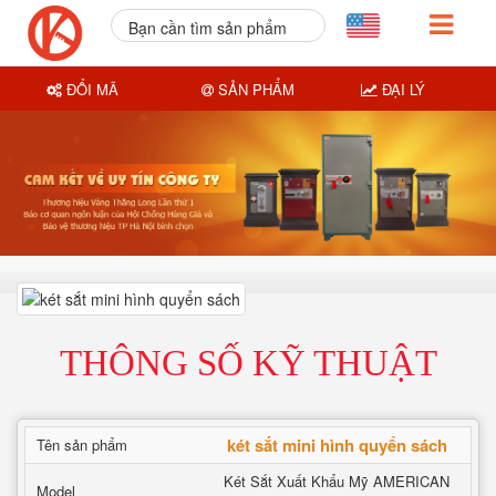
Bạn cần tìm sản phẩm
nào?
ĐỔI MÃ
SẢN PHẨM
ĐẠI LÝ
THÔNG SỐ KỸ THUẬT
két sắt mini hình quyển sách
Tên sản phẩm
Két Sắt Xuất Khẩu Mỹ AMERICAN
Model