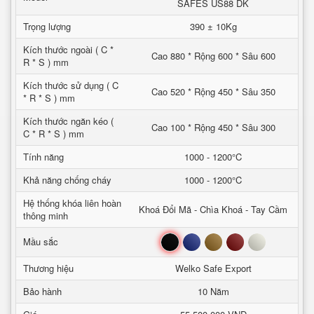
SAFES US88 DK
Trọng lượng
390 ± 10Kg
Kích thước ngoài ( C *
Cao 880 * Rộng 600 * Sâu 600
R * S ) mm
Kích thước sử dụng ( C
Cao 520 * Rộng 450 * Sâu 350
* R * S ) mm
Kích thước ngăn kéo (
Cao 100 * Rộng 450 * Sâu 300
C * R * S ) mm
Tính năng
1000 - 1200°C
Khả năng chống cháy
1000 - 1200°C
Hệ thống khóa liên hoàn
Khoá Đổi Mã - Chìa Khoá - Tay Cầm
thông minh
Đen
Xanh
Nâu
Đỏ
Trắng
Mầu sắc
Thương hiệu
Welko Safe Export
Bảo hành
10 Năm