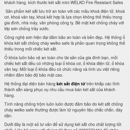
khách hàng. kích thước két sắt mini WELKO Fire Resistant Safes
Sản phẩm két sắt lưu trữ an toàn với các mẫu khoá điện tử, khoá
cơ, khoá vân tay, khoá kết hợp là lựa chọn không thể thiếu trong
gia đình, nhà máy, văn phòng công ty. Bề mặt két chống cháy với
lớp sơn chống trầy xước.
Công nghệ sơn hiện đại đảm bảo an toàn và bền đẹp. Hệ thống ổ
khóa két sắt chống cháy welko safe là phần quan trọng không thể
thiếu trong mỗi chiếc két sắt.
Ổ khóa luôn bảo vệ an toàn cho tài sản của gia đình bạn, mỗi
chiếc két sắt đều có những loại ổ khóa cơ, ổ khóa điện tử, ổ khóa
vân tay. Mỗi loại ổ khóa đều có chức năng và tính ưu việt riêng
nhằm đảm bảo độ bảo mật cao.
Hệ thống đại diện bán hàng
két sắt điện tử
trên khắp các tỉnh
thành sẵn sàng phục vụ nhu cầu mua bán két sắt của khách
hàng.
Tính năng chống trộm luôn luôn được đảm bảo do két sắt chống
cháy welko safe thường được làm từ nguyên liệu chắc chắn, dày
dặn.
Dưới đây là một số tư vấn để sử dụng két sắt cho chất lượng tốt
nhất. Liên hệ ngay với chúng tôi theo số 0982770404 để nhận