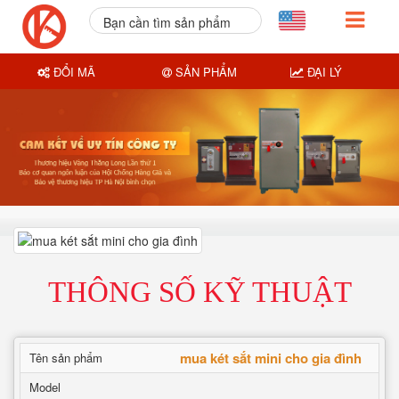
Bạn cần tìm sản phẩm
nào?
ĐỔI MÃ
SẢN PHẨM
ĐẠI LÝ
THÔNG SỐ KỸ THUẬT
mua két sắt mini cho gia đình
Tên sản phẩm
Model