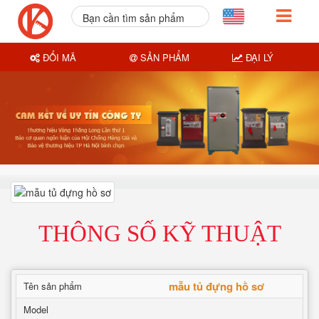
Bạn cần tìm sản phẩm
nào?
ĐỔI MÃ
SẢN PHẨM
ĐẠI LÝ
THÔNG SỐ KỸ THUẬT
mẫu tủ đựng hồ sơ
Tên sản phẩm
Model