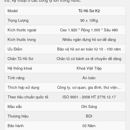
trữ, Kỹ thuật ở các công ty lớn trong nước.
Model
Tủ Hồ Sơ K2
Trọng Lượng
90 ± 10Kg
Kích thước ngoài
Cao 1.920 * Rộng 1.000 * Sâu 480
Kích thước trong
Nhiều ngăn đựng hồ sơ dễ dàng
Ưu Điểm
Bảo vệ hồ sơ an toàn từ 10 - 100 năm
Chân Tủ Hồ Sơ
Chân tủ có bánh xe di chuyển dễ dàng
Hệ thống khoá
Khoá Việt Tiệp
Tính năng
An toàn
Thích hợp sử dụng
Công ty, cơ quan, gia đình, thư viện...
Theo tiêu chuẩn quốc tế
ISO 9001 - 2008 HT 2776.12.17
Màu sắc
Ghi Sáng
Thương hiệu
BDI
Bảo hành
03 Năm