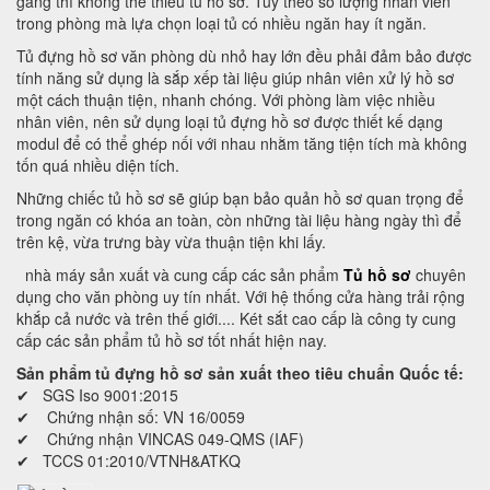
gàng thì không thể thiếu tủ hồ sơ. Tùy theo số lượng nhân viên
trong phòng mà lựa chọn loại tủ có nhiều ngăn hay ít ngăn.
Tủ đựng hồ sơ văn phòng dù nhỏ hay lớn đều phải đảm bảo được
tính năng sử dụng là sắp xếp tài liệu giúp nhân viên xử lý hồ sơ
một cách thuận tiện, nhanh chóng. Với phòng làm việc nhiều
nhân viên, nên sử dụng loại tủ đựng hồ sơ được thiết kế dạng
modul để có thể ghép nối với nhau nhằm tăng tiện tích mà không
tốn quá nhiều diện tích.
Những chiếc tủ hồ sơ sẽ giúp bạn bảo quản hồ sơ quan trọng để
trong ngăn có khóa an toàn, còn những tài liệu hàng ngày thì để
trên kệ, vừa trưng bày vừa thuận tiện khi lấy.
nhà máy sản xuất và cung cấp các sản phẩm
Tủ hồ sơ
chuyên
dụng cho văn phòng uy tín nhất. Với hệ thống cửa hàng trải rộng
khắp cả nước và trên thế giới.... Két sắt cao cấp là công ty cung
cấp các sản phẩm tủ hồ sơ tốt nhất hiện nay.
Sản phẩm tủ đựng hồ sơ sản xuất theo tiêu chuẩn Quốc tế:
✔ SGS Iso 9001:2015
✔ Chứng nhận số: VN 16/0059
✔ Chứng nhận VINCAS 049-QMS (IAF)
✔ TCCS 01:2010/VTNH&ATKQ