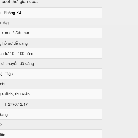
suốt thời gian qua.
ăn Phòng K4
 10Kg
 1.000 * Sâu 480
g hồ sơ dễ dàng
àn từ 10 - 100 năm
 di chuyển dễ dàng
ệt Tiệp
toàn
ia đình, thư viện...
8 HT 2776.12.17
Sáng
DI
Năm