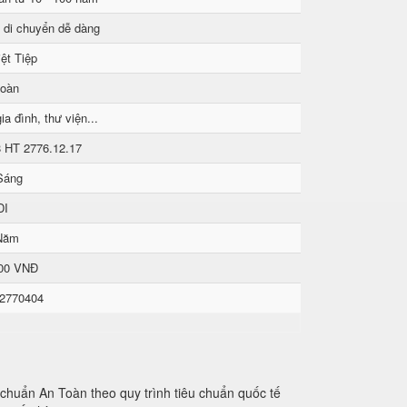
 di chuyển dễ dàng
ệt Tiệp
toàn
ia đình, thư viện...
8 HT 2776.12.17
Sáng
DI
Năm
000 VNĐ
 2770404
u chuẩn An Toàn theo quy trình tiêu chuẩn quốc tế