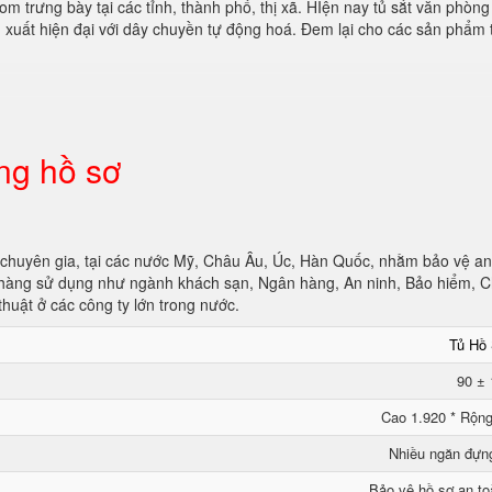
 trưng bày tại các tỉnh, thành phố, thị xã. HIện nay tủ sắt văn phòng l
 xuất hiện đại với dây chuyền tự động hoá. Đem lại cho các sản phẩ
ng hồ sơ
chuyên gia, tại các nước Mỹ, Châu Âu, Úc, Hàn Quốc, nhằm bảo vệ an t
 hàng sử dụng như ngành khách sạn, Ngân hàng, An ninh, Bảo hiểm, C
thuật ở các công ty lớn trong nước.
Tủ Hồ
90 ±
Cao 1.920 * Rộng
Nhiều ngăn đựn
Bảo vệ hồ sơ an to