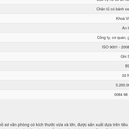
Chân tủ có bánh xe
Khoá Vi
An 
Công ty, cơ quan, g
ISO 9001 - 200
Ghi 
B
03 
5.200.
0084 98
ủ hồ sơ văn phòng có kích thước vừa và lớn, được sản xuất dựa trên tiê