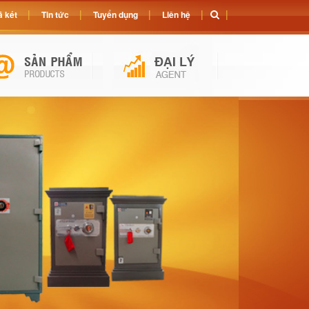
 két
Tin tức
Tuyển dụng
Liên hệ