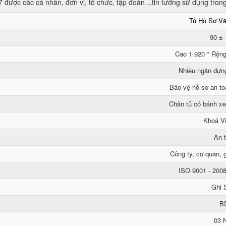
ược các cá nhân, đơn vị, tổ chức, tập đoàn…tin tưởng sử dụng trong 
Tủ Hồ Sơ V
90 ±
Cao 1.920 * Rộng
Nhiều ngăn đựn
Bảo vệ hồ sơ an to
Chân tủ có bánh xe
Khoá Vi
An 
Công ty, cơ quan, g
ISO 9001 - 200
Ghi 
B
03 