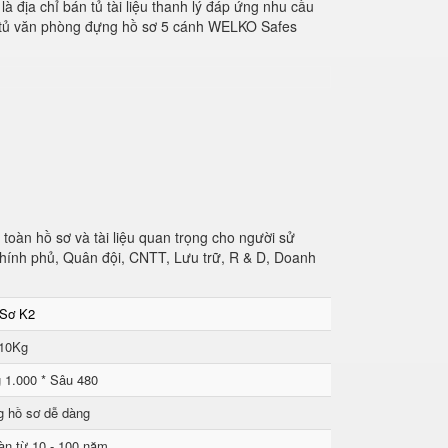
à địa chỉ bán tủ tài liệu thanh lý đáp ứng nhu cầu
m tủ văn phòng đựng hồ sơ 5 cánh WELKO Safes
oàn hồ sơ và tài liệu quan trọng cho người sử
hính phủ, Quân đội, CNTT, Lưu trữ, R & D, Doanh
 Sơ K2
 10Kg
 1.000 * Sâu 480
g hồ sơ dễ dàng
àn từ 10 - 100 năm