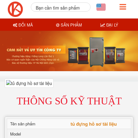
Bạn cần tìm sản phẩm
nào?
ĐỔI MÃ
SẢN PHẨM
ĐẠI LÝ
THÔNG SỐ KỸ THUẬT
tủ đựng hồ sơ tài liệu
Tên sản phẩm
Model