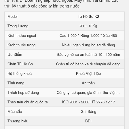
trữ, R & D, Doanh nghiệp nước ngoài, Máy tính, Tài chính, Lưu
trữ, Kỹ thuật ở các công ty lớn trong nước.
Model
Tủ Hồ Sơ K2
Trọng Lượng
90 ± 10Kg
Kích thước ngoài
Cao 1.920 * Rộng 1.000 * Sâu 480
Kích thước trong
Nhiều ngăn đựng hồ sơ dễ dàng
Ưu Điểm
Bảo vệ hồ sơ an toàn từ 10 - 100 năm
Chân Tủ Hồ Sơ
Chân tủ có bánh xe di chuyển dễ dàng
Hệ thống khoá
Khoá Việt Tiệp
Tính năng
An toàn
Thích hợp sử dụng
Công ty, cơ quan, gia đình, thư viện...
Theo tiêu chuẩn quốc tế
ISO 9001 - 2008 HT 2776.12.17
Màu sắc
Ghi Sáng
Thương hiệu
BDI