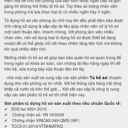
Hiện nay để cho văn phòng của bạn luôn được ngăn nắp và gọn
gàng thì không thể thiếu tủ hồ sơ. Tùy theo số lượng nhân viên
trong phòng mà lựa chọn loại tủ có nhiều ngăn hay ít ngăn.
Tủ đựng hồ sơ văn phòng dù nhỏ hay lớn đều phải đảm bảo được
tính năng sử dụng là sắp xếp tài liệu giúp nhân viên xử lý hồ sơ
một cách thuận tiện, nhanh chóng. Với phòng làm việc nhiều
nhân viên, nên sử dụng loại tủ đựng hồ sơ được thiết kế dạng
modul để có thể ghép nối với nhau nhằm tăng tiện tích mà không
tốn quá nhiều diện tích.
Những chiếc tủ hồ sơ sẽ giúp bạn bảo quản hồ sơ quan trọng để
trong ngăn có khóa an toàn, còn những tài liệu hàng ngày thì để
trên kệ, vừa trưng bày vừa thuận tiện khi lấy.
nhà máy sản xuất và cung cấp các sản phẩm
Tủ hồ sơ
chuyên
dụng cho văn phòng uy tín nhất. Với hệ thống cửa hàng trải rộng
khắp cả nước và trên thế giới.... Két sắt cao cấp là công ty cung
cấp các sản phẩm tủ hồ sơ tốt nhất hiện nay.
Sản phẩm tủ đựng hồ sơ sản xuất theo tiêu chuẩn Quốc tế:
✔ SGS Iso 9001:2015
✔ Chứng nhận số: VN 16/0059
✔ Chứng nhận VINCAS 049-QMS (IAF)
✔ TCCS 01:2010/VTNH&ATKQ