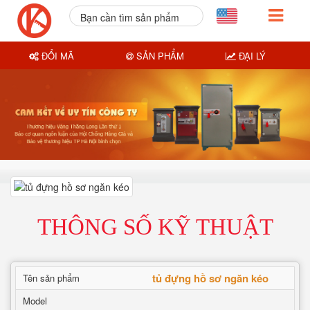
Bạn cần tìm sản phẩm
nào?
ĐỔI MÃ
SẢN PHẨM
ĐẠI LÝ
THÔNG SỐ KỸ THUẬT
tủ đựng hồ sơ ngăn kéo
Tên sản phẩm
Model