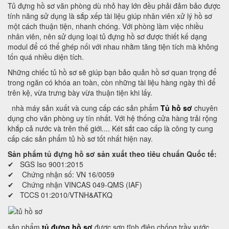
Tủ đựng hồ sơ văn phòng dù nhỏ hay lớn đều phải đảm bảo được
tính năng sử dụng là sắp xếp tài liệu giúp nhân viên xử lý hồ sơ
một cách thuận tiện, nhanh chóng. Với phòng làm việc nhiều
nhân viên, nên sử dụng loại tủ đựng hồ sơ được thiết kế dạng
modul để có thể ghép nối với nhau nhằm tăng tiện tích mà không
tốn quá nhiều diện tích.
Những chiếc tủ hồ sơ sẽ giúp bạn bảo quản hồ sơ quan trọng để
trong ngăn có khóa an toàn, còn những tài liệu hàng ngày thì để
trên kệ, vừa trưng bày vừa thuận tiện khi lấy.
nhà máy sản xuất và cung cấp các sản phẩm
Tủ hồ sơ
chuyên
dụng cho văn phòng uy tín nhất. Với hệ thống cửa hàng trải rộng
khắp cả nước và trên thế giới.... Két sắt cao cấp là công ty cung
cấp các sản phẩm tủ hồ sơ tốt nhất hiện nay.
Sản phẩm tủ đựng hồ sơ sản xuất theo tiêu chuẩn Quốc tế:
✔ SGS Iso 9001:2015
✔ Chứng nhận số: VN 16/0059
✔ Chứng nhận VINCAS 049-QMS (IAF)
✔ TCCS 01:2010/VTNH&ATKQ
sản phẩm
tủ đựng hồ sơ
được sơn tĩnh điện chống trầy xước.