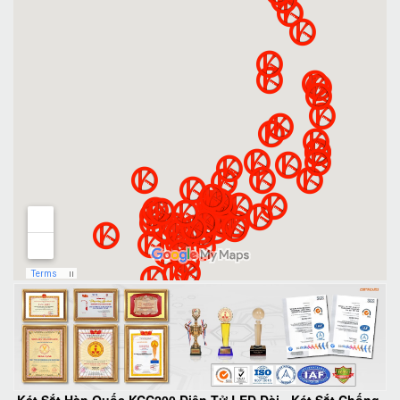
Két Sắt Hàn Quốc KCC200 Điện Tử LED Dài
-
Két Sắt Chống