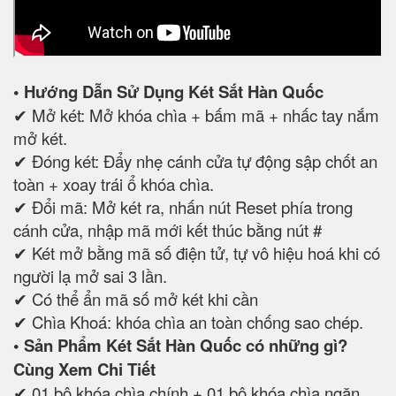
• Hướng Dẫn Sử Dụng Két Sắt Hàn Quốc
✔ Mở két: Mở khóa chìa + bấm mã + nhấc tay nắm
mở két.
✔ Đóng két: Đẩy nhẹ cánh cửa tự động sập chốt an
toàn + xoay trái ổ khóa chìa.
✔ Đổi mã: Mở két ra, nhấn nút Reset phía trong
cánh cửa, nhập mã mới kết thúc bằng nút #
✔ Két mở bằng mã số điện tử, tự vô hiệu hoá khi có
người lạ mở sai 3 lần.
✔ Có thể ẩn mã số mở két khi cần
✔ Chìa Khoá: khóa chìa an toàn chống sao chép.
• Sản Phẩm Két Sắt Hàn Quốc có những gì?
Cùng Xem Chi Tiết
✔ 01 bộ khóa chìa chính + 01 bộ khóa chìa ngăn