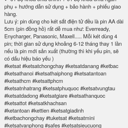
phụ + hướng dẫn sử dụng + bảo hành + phiếu giao
hàng.
Lưu ý: pin dùng cho két sắt điện tử đều là pin AA dài
5cm (pin đồng hồ) rất dễ mua như: Everready,
Enycharger, Panasonic, Maxell..... Mỗi két dùng 4
pin; thời gian sử dụng khoảng 6-12 tháng thay 1 lần
nếu là pin mới sản xuất (thường thì khi yếu pin, sẽ
có dấu hiệu báo yếu )
#ketsat #ketsatchongchay #ketsatdanang #ketbac
#ketsathanoi #ketsathaiphong #ketsatantoan
#ketsathcm #ketsattphcm
#ketsatnhatrang #ketsatphuquoc #ketsatvungtau
#ketsatdadong #ketsatgiare #ketsathanquoc
#ketsattot #ketsatkhachsan
#ketantoan #kettien #ketsatgiadinh
#ketbachongchay #tuketsat #ketsatmini
#ketsatvanphong #safes #ketsatsieucuong