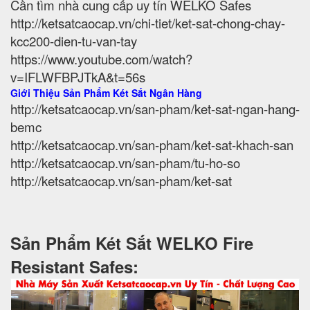
Cần tìm nhà cung cấp uy tín WELKO Safes
http://ketsatcaocap.vn/chi-tiet/ket-sat-chong-chay-
kcc200-dien-tu-van-tay
https://www.youtube.com/watch?
v=IFLWFBPJTkA&t=56s
Giới Thiệu Sản Phẩm Két Sắt Ngân Hàng
http://ketsatcaocap.vn/san-pham/ket-sat-ngan-hang-
bemc
http://ketsatcaocap.vn/san-pham/ket-sat-khach-san
http://ketsatcaocap.vn/san-pham/tu-ho-so
http://ketsatcaocap.vn/san-pham/ket-sat
Sản Phẩm Két Sắt WELKO Fire
Resistant Safes: