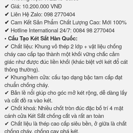
✔
Giá: 10.200.000 VNĐ
✔
Liên Hệ Zalo: 098 2770404
✔
Cam Kết Sản Phẩm Chất Lượng Cao: Mới 100%
✔
Hotline International 24/7: 0084 98 2770404
• Cấu Tạo Két Sắt Hàn Quốc:
✔ Chất liệu: Khung vỏ thép 2 lớp + vật liệu chống
cháy cao cấp tạo thành một khối vững chắc cảm
giác như được đúc liền khối (khác biệt với két đổ cát
thông thường).
✔ Khung/hèm cửa: cấu tạo dạng bậc tam cấp đạt
chuẩn chống cháy.
✔ Bản lề nổi giúp cho góc mở két rộng, dễ dàng lấy
và cất đồ ra vào két.
✔ Chốt khoá: Nhiều chốt tròn đúc đặc bố trí 4 mặt
cánh cửa Két Sắt chống cắt và rất an toàn
✔ Chất liệu là thép cao cấp siêu bền, ở giữa là chất
chống cháy, chống cạy phá két.