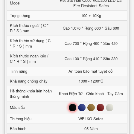
Két Sắt Hàn Quốc KCC200 LED Dài
Model
Fire Resistant Safes
Trọng lượng
190 ± 10Kg
Kích thước ngoài ( C *
Cao 1.070 * Rộng 600 * Sâu 600
R * S ) mm
Kích thước sử dụng ( C
Cao 700 * Rộng 490 * Sâu 420
* R * S ) mm
Kích thước ngăn kéo (
Cao 100 * Rộng 410 * Sâu 380
C * R * S ) mm
Tính năng
An toàn bảo mật tuyệt đối
Khả năng chống cháy
1000 - 1200°C
Hệ thống khóa liên hoàn
Khoá Điện Tử - Chìa khoá - Tay Cầm
thông minh
Đen
Xanh
Nâu
Đỏ
Trắng
Mầu sắc
Thương hiệu
WELKO Safes
Bảo hành
05 Năm