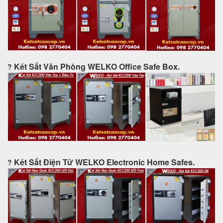
Két Sắt Văn Phòng WELKO Office Safe Box.
?
Két Sắt Điện Tử WELKO Electronic Home Safes.
?