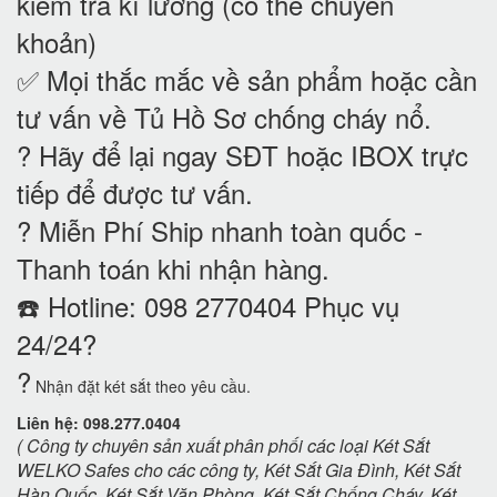
kiểm tra kĩ lưỡng (có thể chuyển
khoản)
✅ Mọi thắc mắc về sản phẩm hoặc cần
tư vấn về Tủ Hồ Sơ chống cháy nổ
.
? Hãy để lại ngay SĐT hoặc IBOX trực
tiếp để được tư vấn.
? Miễn Phí Ship nhanh toàn quốc -
Thanh toán khi nhận hàng.
☎️ Hotline: 098 2770404 Phục vụ
24/24?
?
Nhận đặt két sắt theo yêu cầu.
Liên hệ: 098.277.0404
( Công ty chuyên sản xuất phân phối các loại
Két Sắt
WELKO Safes
cho các công ty,
Két Sắt Gia Đình
,
Két Sắt
Hàn Quốc
,
Két Sắt Văn Phòng
,
Két Sắt Chống Cháy
,
Két