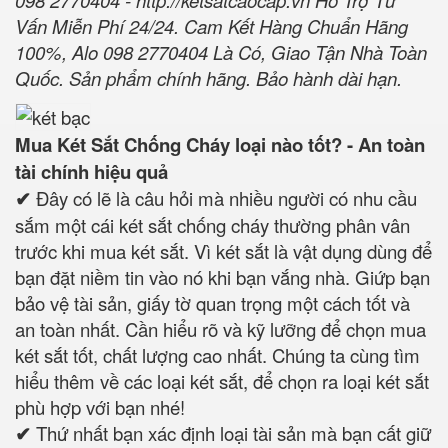
098 2770404 -
http://ketsatcaocap.vn
Hỗ Trợ Tư
Vấn Miễn Phí 24/24. Cam Kết Hàng Chuẩn Hãng
100%, Alo 098 2770404 Là Có, Giao Tận Nhà Toàn
Quốc. Sản phẩm chính hãng. Bảo hành dài hạn.
Mua Két Sắt Chống Cháy loại nào tốt? - An toàn
tài chính hiệu quả
✔
Đây có lẽ là câu hỏi mà nhiều người có nhu cầu
sắm một cái két sắt chống cháy thường phân vân
trước khi mua két sắt. Vì két sắt là vật dụng dùng để
bạn đặt niềm tin vào nó khi bạn vắng nhà. Giứp bạn
bảo vệ tài sản, giấy tờ quan trọng một cách tốt và
an toàn nhất. Cần hiểu rõ và kỹ lưỡng để chọn mua
két sắt tốt, chất lượng cao nhất. Chúng ta cùng tìm
hiểu thêm về các loại két sắt, để chọn ra loại két sắt
phù hợp với bạn nhé!
✔
Thứ nhất bạn xác định loại tài sản mà bạn cất giữ