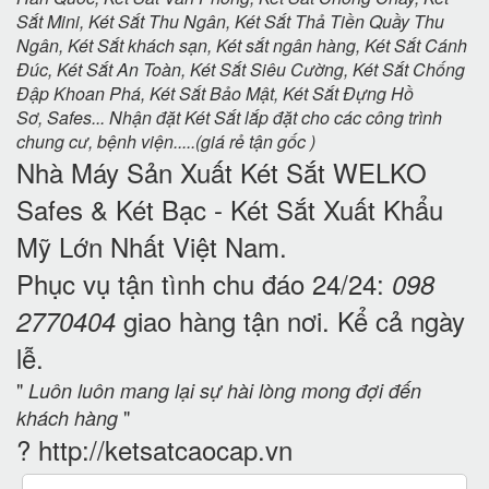
Sắt Mini
,
Két Sắt Thu Ngân
,
Két Sắt Thả Tiền Quầy Thu
Ngân
,
Két Sắt khách sạn
,
Két sắt ngân hàng
,
Két Sắt Cánh
Đúc
,
Két Sắt An Toàn
,
Két Sắt Siêu Cường
,
Két Sắt Chống
Đập Khoan Phá
,
Két Sắt Bảo Mật
,
Két Sắt Đựng Hồ
Sơ
,
Safes
... Nhận đặt
Két Sắt
lắp đặt cho các công trình
chung cư, bệnh viện.....(giá rẻ tận gốc )
Nhà Máy Sản Xuất Két Sắt WELKO
Safes & Két Bạc - Két Sắt Xuất Khẩu
Mỹ
Lớn Nhất Việt Nam.
Phục vụ tận tình chu đáo 24/24:
098
giao hàng tận nơi. Kể cả ngày
2770404
lễ.
"
Luôn luôn mang lại sự hài lòng mong đợi đến
"
khách hàng
?
http://ketsatcaocap.vn