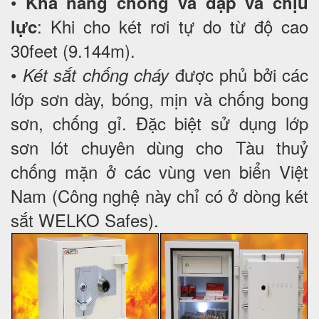
•
Khả năng chống va đập và chịu
: Khi cho két rơi tự do từ độ cao
lực
30feet (9.144m).
•
được phủ bởi các
Két sắt chống cháy
lớp sơn dày, bóng, mịn và chống bong
sơn, chống gỉ. Đặc biệt sử dụng lớp
sơn lót chuyên dùng cho Tàu thuỷ
chống mặn ở các vùng ven biển Việt
Nam (Công nghệ này chỉ có ở dòng két
sắt WELKO Safes).