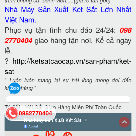
trình chung cư, bệnh viện.....(giá rẻ tận gốc)
Nhà Máy Sản Xuất Két Sắt
Lớn Nhất
Việt Nam.
Phục vụ tận tình chu đáo 24/24:
098
giao hàng tận nơi. Kể cả ngày
2770404
lễ.
?
http://ketsatcaocap.vn/san-pham/ket-
sat
"
Luôn luôn mang lại sự hài lòng mong đợi đến
"
khách hàng
Tủ Sắt - Két Sắt Giao Hàng Miễn Phí Toàn Quốc
0982770404
back