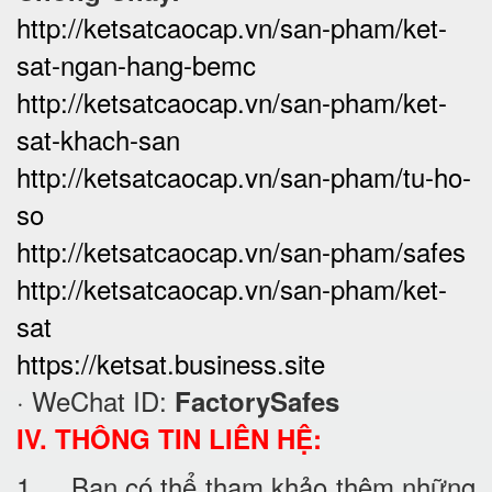
http://ketsatcaocap.vn/san-pham/ket-
sat-ngan-hang-bemc
http://ketsatcaocap.vn/san-pham/ket-
sat-khach-san
http://ketsatcaocap.vn/san-pham/tu-ho-
so
http://ketsatcaocap.vn/san-pham/safes
http://ketsatcaocap.vn/san-pham/ket-
sat
https://ketsat.business.site
· WeChat ID:
FactorySafes
IV. THÔNG TIN LIÊN HỆ:
1. Bạn có thể tham khảo thêm những