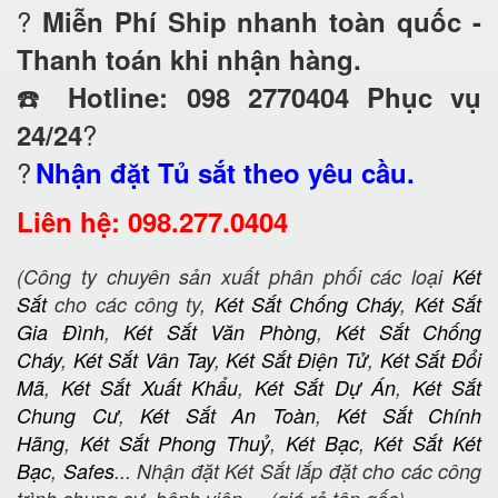
?
Miễn Phí Ship nhanh toàn quốc -
Thanh toán khi nhận hàng.
☎️
Hotline: 098 2770404 Phục vụ
?
24/24
?
Nhận đặt Tủ sắt theo yêu cầu.
Liên hệ: 098.277.0404
(Công ty chuyên sản xuất phân phối các loại
Két
Sắt
cho các công ty,
Két Sắt Chống Cháy
,
Két Sắt
Gia Đình
,
Két Sắt Văn Phòng
,
Két Sắt Chống
Cháy
,
Két Sắt Vân Tay
,
Két Sắt Điện Tử
,
Két Sắt Đổi
Mã
,
Két Sắt Xuất Khẩu
,
Két Sắt Dự Án
,
Két Sắt
Chung Cư
,
Két Sắt An Toàn
,
Két Sắt Chính
Hãng
,
Két Sắt Phong Thuỷ
,
Két Bạc
,
Két Sắt Két
Bạc
,
Safes
... Nhận đặt Két Sắt lắp đặt cho các công