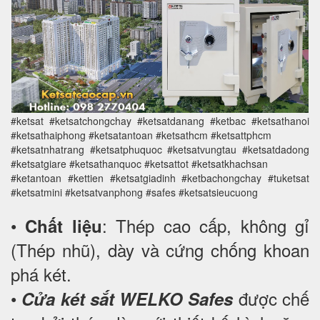
#ketsat #ketsatchongchay #ketsatdanang #ketbac #ketsathanoi
#ketsathaiphong #ketsatantoan #ketsathcm #ketsattphcm
#ketsatnhatrang #ketsatphuquoc #ketsatvungtau #ketsatdadong
#ketsatgiare #ketsathanquoc #ketsattot #ketsatkhachsan
#ketantoan #kettien #ketsatgiadinh #ketbachongchay #tuketsat
#ketsatmini #ketsatvanphong #safes #ketsatsieucuong
•
: Thép cao cấp, không gỉ
Chất liệu
(Thép nhũ), dày và cứng chống khoan
phá két.
•
được chế
Cửa két sắt WELKO Safes