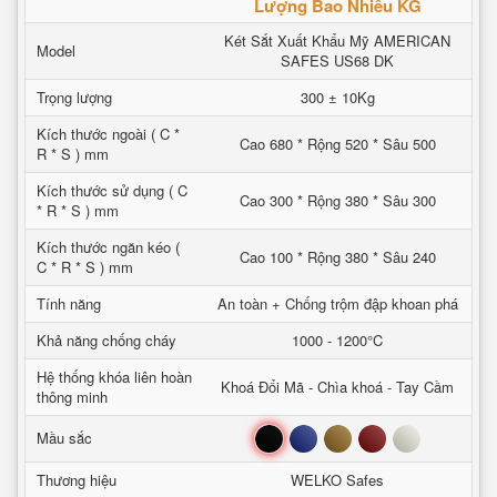
Lượng Bao Nhiêu KG
Két Sắt Xuất Khẩu Mỹ AMERICAN
Model
SAFES US68 DK
Trọng lượng
300 ± 10Kg
Kích thước ngoài ( C *
Cao 680 * Rộng 520 * Sâu 500
R * S ) mm
Kích thước sử dụng ( C
Cao 300 * Rộng 380 * Sâu 300
* R * S ) mm
Kích thước ngăn kéo (
Cao 100 * Rộng 380 * Sâu 240
C * R * S ) mm
Tính năng
An toàn + Chống trộm đập khoan phá
Khả năng chống cháy
1000 - 1200°C
Hệ thống khóa liên hoàn
Khoá Đổi Mã - Chìa khoá - Tay Cầm
thông minh
Đen
Xanh
Nâu
Đỏ
Trắng
Mầu sắc
Thương hiệu
WELKO Safes