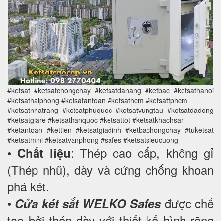
#ketsat #ketsatchongchay #ketsatdanang #ketbac #ketsathanoi
#ketsathaiphong #ketsatantoan #ketsathcm #ketsattphcm
#ketsatnhatrang #ketsatphuquoc #ketsatvungtau #ketsatdadong
#ketsatgiare #ketsathanquoc #ketsattot #ketsatkhachsan
#ketantoan #kettien #ketsatgiadinh #ketbachongchay #tuketsat
#ketsatmini #ketsatvanphong #safes #ketsatsieucuong
•
: Thép cao cấp, không gỉ
Chất liệu
(Thép nhũ), dày và cứng chống khoan
phá két.
•
được chế
Cửa két sắt WELKO Safes
tạo bởi thép dày với thiết kế hình răng