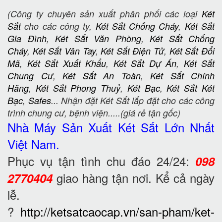
(Công ty chuyên sản xuất phân phối các loại
Két
Sắt
cho các công ty,
Két Sắt Chống Cháy
,
Két Sắt
Gia Đình
,
Két Sắt Văn Phòng
,
Két Sắt Chống
Cháy
,
Két Sắt Vân Tay
,
Két Sắt Điện Tử
,
Két Sắt Đổi
Mã
,
Két Sắt Xuất Khẩu
,
Két Sắt Dự Án
,
Két Sắt
Chung Cư
,
Két Sắt An Toàn
,
Két Sắt Chính
Hãng
,
Két Sắt Phong Thuỷ
,
Két Bạc
,
Két Sắt Két
Bạc
,
Safes
... Nhận đặt Két Sắt lắp đặt cho các công
trình chung cư, bệnh viện.....(giá rẻ tận gốc)
Nhà Máy Sản Xuất Két Sắt
Lớn Nhất
Việt Nam.
Phục vụ tận tình chu đáo 24/24:
098
giao hàng tận nơi. Kể cả ngày
2770404
lễ.
?
http://ketsatcaocap.vn/san-pham/ket-