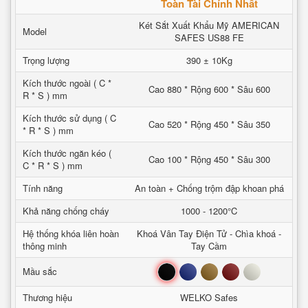
Toàn Tài Chính Nhất
Két Sắt Xuất Khẩu Mỹ AMERICAN
Model
SAFES US88 FE
Trọng lượng
390 ± 10Kg
Kích thước ngoài ( C *
Cao 880 * Rộng 600 * Sâu 600
R * S ) mm
Kích thước sử dụng ( C
Cao 520 * Rộng 450 * Sâu 350
* R * S ) mm
Kích thước ngăn kéo (
Cao 100 * Rộng 450 * Sâu 300
C * R * S ) mm
Tính năng
An toàn + Chống trộm đập khoan phá
Khả năng chống cháy
1000 - 1200°C
Hệ thống khóa liên hoàn
Khoá Vân Tay Điện Tử - Chìa khoá -
thông minh
Tay Cầm
Đen
Xanh
Nâu
Đỏ
Trắng
Mầu sắc
Thương hiệu
WELKO Safes