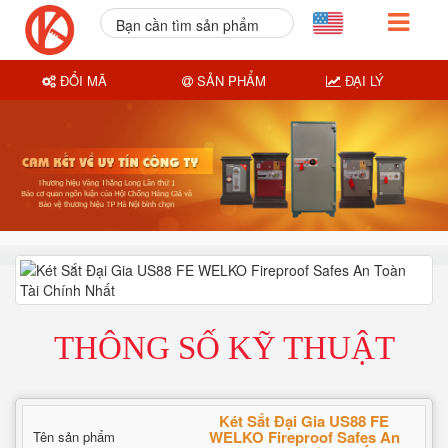
Bạn cần tìm sản phẩm
nào?
ĐỔI MÃ
SẢN PHẨM
ĐẠI LÝ
THÔNG SỐ KỸ THUẬT
Két Sắt Đại Gia US88 FE
WELKO Fireproof Safes An
Tên sản phẩm