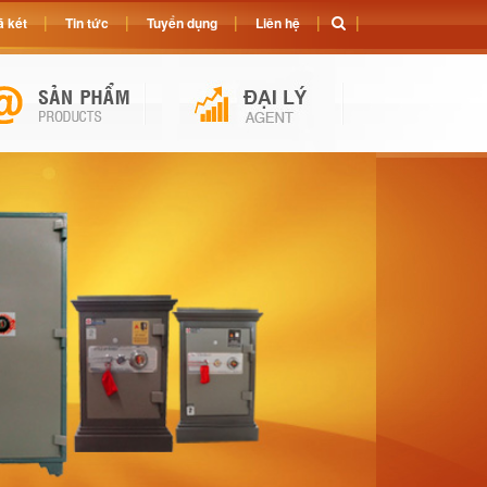
 két
Tin tức
Tuyển dụng
Liên hệ