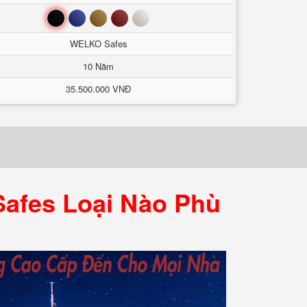
Đen
Xanh
Nâu
Đỏ
Trắng
WELKO Safes
10 Năm
35.500.000 VNĐ
afes Loại Nào Phù