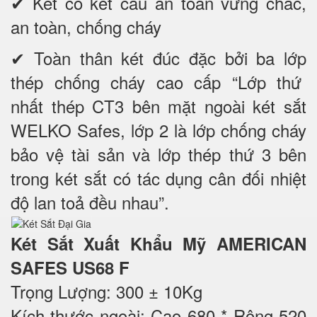
✔ Két có kết cấu an toàn vững chắc,
an toàn, chống cháy
✔ Toàn thân két đúc đặc bởi ba lớp
thép chống cháy cao cấp “Lớp thứ
nhất thép CT3 bên mặt ngoài két sắt
WELKO Safes, lớp 2 là lớp chống cháy
bảo vệ tài sản và lớp thép thứ 3 bên
trong két sắt có tác dụng cân đối nhiệt
độ lan toả đều nhau”.
Két Sắt Xuất Khẩu Mỹ AMERICAN
SAFES US68 F
Trọng Lượng: 300 ± 10Kg
Kích thước ngoài: Cao 680 * Rộng 520