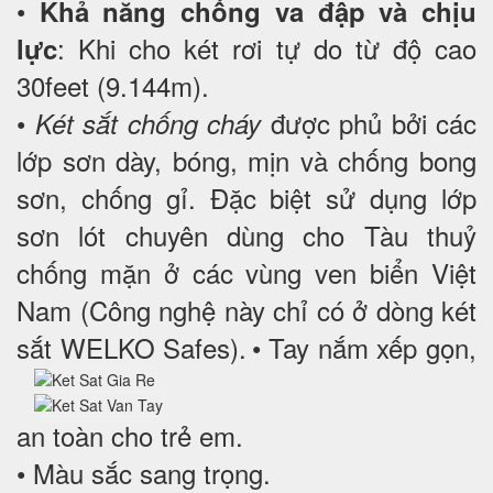
•
Khả năng chống va đập và chịu
: Khi cho két rơi tự do từ độ cao
lực
30feet (9.144m).
•
được phủ bởi các
Két sắt chống cháy
lớp sơn dày, bóng, mịn và chống bong
sơn, chống gỉ. Đặc biệt sử dụng lớp
sơn lót chuyên dùng cho Tàu thuỷ
chống mặn ở các vùng ven biển Việt
Nam (Công nghệ này chỉ có ở dòng két
sắt WELKO Safes).
• Tay nắm xếp gọn,
an toàn cho trẻ em.
• Màu sắc sang trọng.