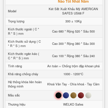
Nào Tốt Nhất Năm
Két Sắt Xuất Khẩu Mỹ AMERICAN
Model
SAFES US68 F
Trọng lượng
300 ± 10Kg
Kích thước ngoài ( C *
Cao 680 * Rộng 520 * Sâu 500
R * S ) mm
Kích thước sử dụng ( C
Cao 300 * Rộng 380 * Sâu 300
* R * S ) mm
Kích thước ngăn kéo (
Cao 100 * Rộng 380 * Sâu 240
C * R * S ) mm
Tính năng
An toàn + Chống trộm đập khoan phá
Khả năng chống cháy
1000 - 1200°C
Hệ thống khóa liên hoàn
Khoá Vân Tay - Chìa khoá - Tay Cầm
thông minh
Đen
Xanh
Nâu
Đỏ
Trắng
Mầu sắc
Thương hiệu
WELKO Safes