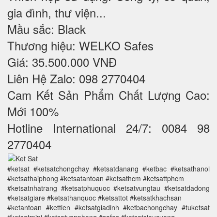
gia đình, thư viện...
Mầu sắc: Black
Thương hiệu: WELKO Safes
Giá: 35.500.000 VNĐ
Liên Hệ Zalo: 098 2770404
Cam Kết Sản Phẩm Chất Lượng Cao:
Mới 100%
Hotline International 24/7: 0084 98
2770404
#ketsat #ketsatchongchay #ketsatdanang #ketbac #ketsathanoi
#ketsathaiphong #ketsatantoan #ketsathcm #ketsattphcm
#ketsatnhatrang #ketsatphuquoc #ketsatvungtau #ketsatdadong
#ketsatgiare #ketsathanquoc #ketsattot #ketsatkhachsan
#ketantoan #kettien #ketsatgiadinh #ketbachongchay #tuketsat
#ketsatmini #ketsatvanphong #safes #ketsatsieucuong