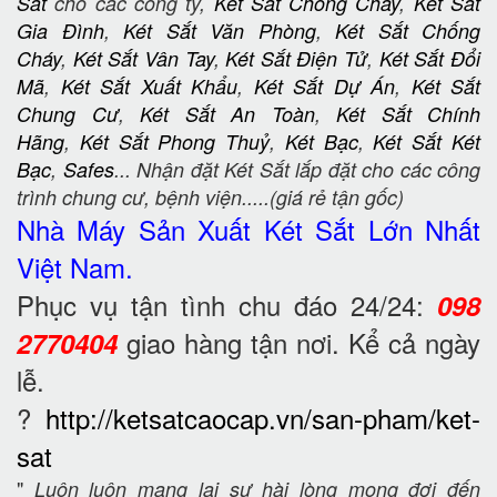
Sắt
cho các công ty,
Két Sắt Chống Cháy
,
Két Sắt
Gia Đình
,
Két Sắt Văn Phòng
,
Két Sắt Chống
Cháy
,
Két Sắt Vân Tay
,
Két Sắt Điện Tử
,
Két Sắt Đổi
Mã
,
Két Sắt Xuất Khẩu
,
Két Sắt Dự Án
,
Két Sắt
Chung Cư
,
Két Sắt An Toàn
,
Két Sắt Chính
Hãng
,
Két Sắt Phong Thuỷ
,
Két Bạc
,
Két Sắt Két
Bạc
,
Safes
... Nhận đặt Két Sắt lắp đặt cho các công
trình chung cư, bệnh viện.....(giá rẻ tận gốc)
Nhà Máy Sản Xuất Két Sắt
Lớn Nhất
Việt Nam.
Phục vụ tận tình chu đáo 24/24:
098
giao hàng tận nơi. Kể cả ngày
2770404
lễ.
?
http://ketsatcaocap.vn/san-pham/ket-
sat
"
Luôn luôn mang lại sự hài lòng mong đợi đến