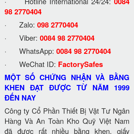
· Hotline International 24/24:
0084
98 2770404
· Zalo:
098 2770404
· Viber:
0084 98 2770404
· WhatsApp:
0084 98 2770404
· WeChat ID:
FactorySafes
MỘT SỐ CHỨNG NHẬN VÀ BẰNG
KHEN ĐẠT ĐƯỢC TỪ NĂM 1999
ĐẾN NAY
Công ty Cổ Phần Thiết Bị Vật Tư Ngân
Hàng Và An Toàn Kho Quỹ Việt Nam
đã được rất nhiều bằng khen, giấy