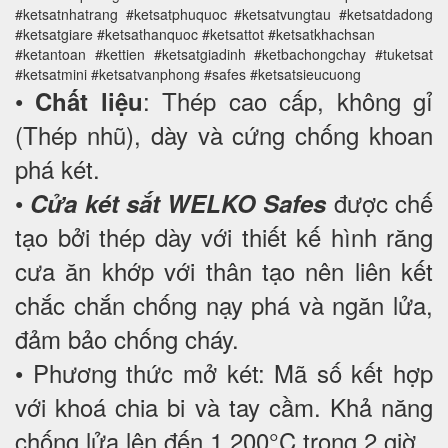
#ketsatnhatrang #ketsatphuquoc #ketsatvungtau #ketsatdadong
#ketsatgiare #ketsathanquoc #ketsattot #ketsatkhachsan
#ketantoan #kettien #ketsatgiadinh #ketbachongchay #tuketsat
#ketsatmini #ketsatvanphong #safes #ketsatsieucuong
•
: Thép cao cấp, không gỉ
Chất liệu
(Thép nhũ), dày và cứng chống khoan
phá két.
•
được chế
Cửa két sắt WELKO Safes
tạo bởi thép dày với thiết kế hình răng
cưa ăn khớp với thân tạo nên liên kết
chắc chắn chống nạy phá và ngăn lửa,
đảm bảo chống cháy.
• Phương thức mở két: Mã số kết hợp
với khoá chia bi và tay cầm. Khả năng
chống lửa lên đến 1.200°C trong 2 giờ.