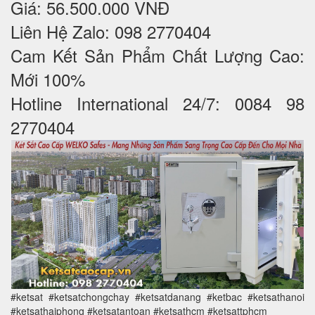
Giá: 56.500.000 VNĐ
Liên Hệ Zalo: 098 2770404
Cam Kết Sản Phẩm Chất Lượng Cao:
Mới 100%
Hotline International 24/7: 0084 98
2770404
#ketsat #ketsatchongchay #ketsatdanang #ketbac #ketsathanoi
#ketsathaiphong #ketsatantoan #ketsathcm #ketsattphcm