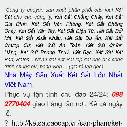
(Công ty chuyên sản xuất phân phối các loại
Két
Sắt
cho các công ty,
Két Sắt Chống Cháy
,
Két Sắt
Gia Đình
,
Két Sắt Văn Phòng
,
Két Sắt Chống
Cháy
,
Két Sắt Vân Tay
,
Két Sắt Điện Tử
,
Két Sắt Đổi
Mã
,
Két Sắt Xuất Khẩu
,
Két Sắt Dự Án
,
Két Sắt
Chung Cư
,
Két Sắt An Toàn
,
Két Sắt Chính
Hãng
,
Két Sắt Phong Thuỷ
,
Két Bạc
,
Két Sắt Két
Bạc
,
Safes
... Nhận đặt Két Sắt lắp đặt cho các công
trình chung cư, bệnh viện.....(giá rẻ tận gốc)
Nhà Máy Sản Xuất Két Sắt
Lớn Nhất
Việt Nam.
Phục vụ tận tình chu đáo 24/24:
098
giao hàng tận nơi. Kể cả ngày
2770404
lễ.
?
http://ketsatcaocap.vn/san-pham/ket-