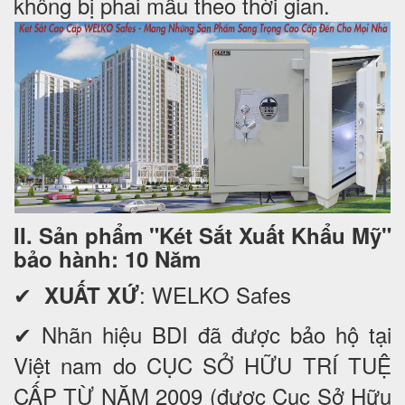
không bị phai mầu theo thời gian.
II. Sản phẩm "Két Sắt Xuất Khẩu Mỹ"
bảo hành: 10 Năm
✔
: WELKO Safes
XUẤT XỨ
✔ Nhãn hiệu BDI đã được bảo hộ tại
Việt nam do CỤC SỞ HỮU TRÍ TUỆ
CẤP TỪ NĂM 2009 (được Cục Sở Hữu