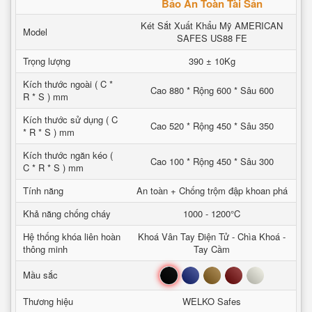
Bảo An Toàn Tài Sản
Két Sắt Xuất Khẩu Mỹ AMERICAN
Model
SAFES US88 FE
Trọng lượng
390 ± 10Kg
Kích thước ngoài ( C *
Cao 880 * Rộng 600 * Sâu 600
R * S ) mm
Kích thước sử dụng ( C
Cao 520 * Rộng 450 * Sâu 350
* R * S ) mm
Kích thước ngăn kéo (
Cao 100 * Rộng 450 * Sâu 300
C * R * S ) mm
Tính năng
An toàn + Chống trộm đập khoan phá
Khả năng chống cháy
1000 - 1200°C
Hệ thống khóa liên hoàn
Khoá Vân Tay Điện Tử - Chìa Khoá -
thông minh
Tay Cầm
Đen
Xanh
Nâu
Đỏ
Trắng
Mầu sắc
Thương hiệu
WELKO Safes