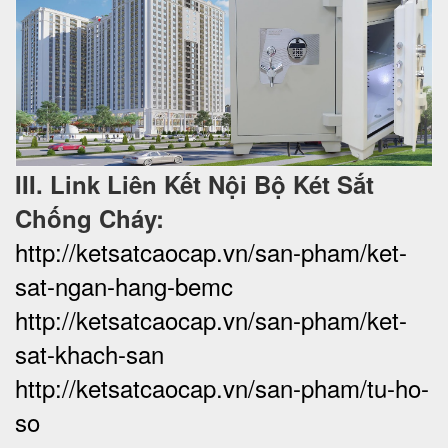
III. Link Liên Kết Nội Bộ Két Sắt
Chống Cháy:
http://ketsatcaocap.vn/san-pham/ket-
sat-ngan-hang-bemc
http://ketsatcaocap.vn/san-pham/ket-
sat-khach-san
http://ketsatcaocap.vn/san-pham/tu-ho-
so