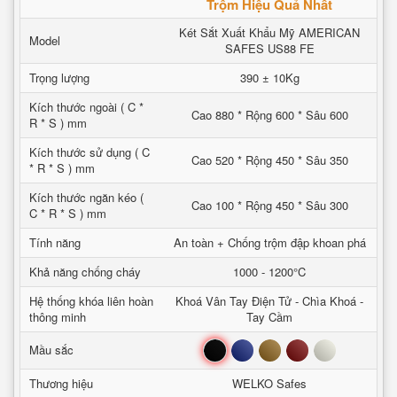
Trộm Hiệu Quả Nhất
Két Sắt Xuất Khẩu Mỹ AMERICAN
Model
SAFES US88 FE
Trọng lượng
390 ± 10Kg
Kích thước ngoài ( C *
Cao 880 * Rộng 600 * Sâu 600
R * S ) mm
Kích thước sử dụng ( C
Cao 520 * Rộng 450 * Sâu 350
* R * S ) mm
Kích thước ngăn kéo (
Cao 100 * Rộng 450 * Sâu 300
C * R * S ) mm
Tính năng
An toàn + Chống trộm đập khoan phá
Khả năng chống cháy
1000 - 1200°C
Hệ thống khóa liên hoàn
Khoá Vân Tay Điện Tử - Chìa Khoá -
thông minh
Tay Cầm
Đen
Xanh
Nâu
Đỏ
Trắng
Mầu sắc
Thương hiệu
WELKO Safes