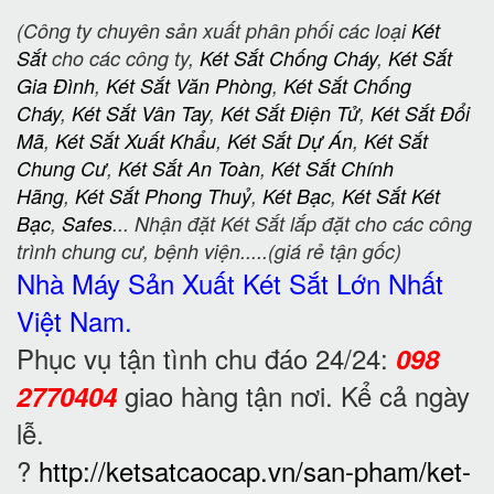
(Công ty chuyên sản xuất phân phối các loại
Két
Sắt
cho các công ty,
Két Sắt Chống Cháy
,
Két Sắt
Gia Đình
,
Két Sắt Văn Phòng
,
Két Sắt Chống
Cháy
,
Két Sắt Vân Tay
,
Két Sắt Điện Tử
,
Két Sắt Đổi
Mã
,
Két Sắt Xuất Khẩu
,
Két Sắt Dự Án
,
Két Sắt
Chung Cư
,
Két Sắt An Toàn
,
Két Sắt Chính
Hãng
,
Két Sắt Phong Thuỷ
,
Két Bạc
,
Két Sắt Két
Bạc
,
Safes
... Nhận đặt Két Sắt lắp đặt cho các công
trình chung cư, bệnh viện.....(giá rẻ tận gốc)
Nhà Máy Sản Xuất Két Sắt
Lớn Nhất
Việt Nam.
Phục vụ tận tình chu đáo 24/24:
098
giao hàng tận nơi. Kể cả ngày
2770404
lễ.
?
http://ketsatcaocap.vn/san-pham/ket-