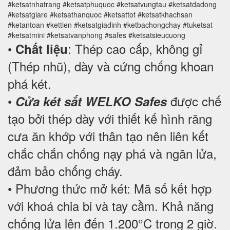
#ketsatnhatrang #ketsatphuquoc #ketsatvungtau #ketsatdadong
#ketsatgiare #ketsathanquoc #ketsattot #ketsatkhachsan
#ketantoan #kettien #ketsatgiadinh #ketbachongchay #tuketsat
#ketsatmini #ketsatvanphong #safes #ketsatsieucuong
•
: Thép cao cấp, không gỉ
Chất liệu
(Thép nhũ), dày và cứng chống khoan
phá két.
•
được chế
Cửa két sắt WELKO Safes
tạo bởi thép dày với thiết kế hình răng
cưa ăn khớp với thân tạo nên liên kết
chắc chắn chống nạy phá và ngăn lửa,
đảm bảo chống cháy.
• Phương thức mở két: Mã số kết hợp
với khoá chia bi và tay cầm. Khả năng
chống lửa lên đến 1.200°C trong 2 giờ.