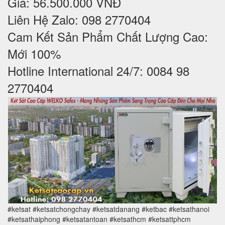
Giá: 56.500.000 VNĐ
Liên Hệ Zalo: 098 2770404
Cam Kết Sản Phẩm Chất Lượng Cao:
Mới 100%
Hotline International 24/7: 0084 98
2770404
#ketsat #ketsatchongchay #ketsatdanang #ketbac #ketsathanoi
#ketsathaiphong #ketsatantoan #ketsathcm #ketsattphcm