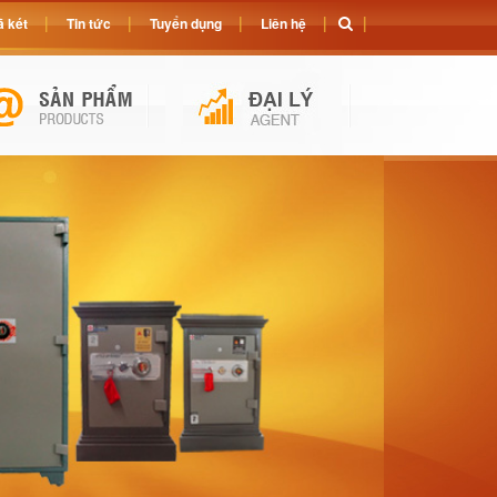
 két
Tin tức
Tuyển dụng
Liên hệ