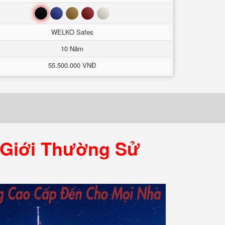
Đen
Xanh
Nâu
Đỏ
Trắng
WELKO Safes
10 Năm
55.500.000 VNĐ
 Giới Thường Sử