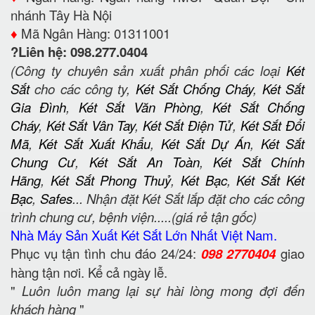
nhánh Tây Hà Nội
♦️
Mã Ngân Hàng: 01311001
?Liên hệ: 098.277.0404
(Công ty chuyên sản xuất phân phối các loại
Két
Sắt
cho các công ty,
Két Sắt Chống Cháy
,
Két Sắt
Gia Đình
,
Két Sắt Văn Phòng
,
Két Sắt Chống
Cháy
,
Két Sắt Vân Tay
,
Két Sắt Điện Tử
,
Két Sắt Đổi
Mã
,
Két Sắt Xuất Khẩu
,
Két Sắt Dự Án
,
Két Sắt
Chung Cư
,
Két Sắt An Toàn
,
Két Sắt Chính
Hãng
,
Két Sắt Phong Thuỷ
,
Két Bạc
,
Két Sắt Két
Bạc
,
Safes
... Nhận đặt Két Sắt lắp đặt cho các công
trình chung cư, bệnh viện.....(giá rẻ tận gốc)
Nhà Máy Sản Xuất Két Sắt Lớn Nhất Việt Nam.
Phục vụ tận tình chu đáo 24/24:
098 2770404
giao
hàng tận nơi. Kể cả ngày lễ.
"
Luôn luôn mang lại sự hài lòng mong đợi đến
khách hàng
"