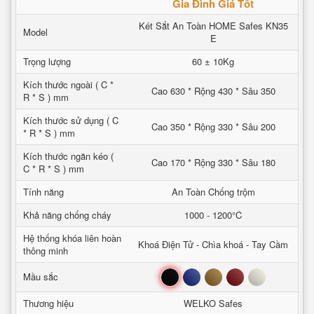
Gia Đình Giá Tốt
Két Sắt An Toàn HOME Safes KN35
Model
E
Trọng lượng
60 ± 10Kg
Kích thước ngoài ( C *
Cao 630 * Rộng 430 * Sâu 350
R * S ) mm
Kích thước sử dụng ( C
Cao 350 * Rộng 330 * Sâu 200
* R * S ) mm
Kích thước ngăn kéo (
Cao 170 * Rộng 330 * Sâu 180
C * R * S ) mm
Tính năng
An Toàn Chống trộm
Khả năng chống cháy
1000 - 1200°C
Hệ thống khóa liên hoàn
Khoá Điện Tử - Chìa khoá - Tay Cầm
thông minh
Đen
Xanh
Nâu
Đỏ
Trắng
Mầu sắc
Thương hiệu
WELKO Safes