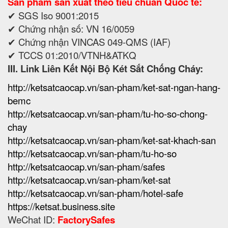
Sản phẩm sản xuất theo tiêu chuẩn Quốc tế:
✔ SGS Iso 9001:2015
✔ Chứng nhận số: VN 16/0059
✔ Chứng nhận VINCAS 049-QMS (IAF)
✔ TCCS 01:2010/VTNH&ATKQ
III. Link Liên Kết Nội Bộ Két Sắt Chống Cháy:
http://ketsatcaocap.vn/san-pham/ket-sat-ngan-hang-
bemc
http://ketsatcaocap.vn/san-pham/tu-ho-so-chong-
chay
http://ketsatcaocap.vn/san-pham/ket-sat-khach-san
http://ketsatcaocap.vn/san-pham/tu-ho-so
http://ketsatcaocap.vn/san-pham/safes
http://ketsatcaocap.vn/san-pham/ket-sat
http://ketsatcaocap.vn/san-pham/hotel-safe
https://ketsat.business.site
WeChat ID:
FactorySafes