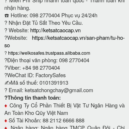
?
Miễn Phí Ship nhanh toàn quốc - Thanh toán khi
nhận hàng.
☎️ Hotline: 098 2770404 Phục vụ 24/24h
?
Nhận Đặt Tủ Sắt Theo Yêu Cầu.
? Website:
http://ketsatcaocap.vn
?Website:
https://ketsatcaocap.vn/san-pham/tu-ho-
so
?
https://welkosafes.trustpass.alibaba.com
?Điện thoại văn phòng: 098 2770404
?Viber: +84 98 2770404
?WeChat ID: FactorySafes
✍️Mã số thuế: 0101391913
? Email:
ketsatchongchay@gmail.com
?Thông tin thanh toán:
♦️
Công Ty Cổ Phần Thiết Bị Vật Tư Ngân Hàng và
An Toàn Kho Qũy Việt Nam
♦️
Số Tài Khoản: 88 2112 6666 888
♦️
Ngân hàng: Ngân hàng TMCP Quân Đội - Chi