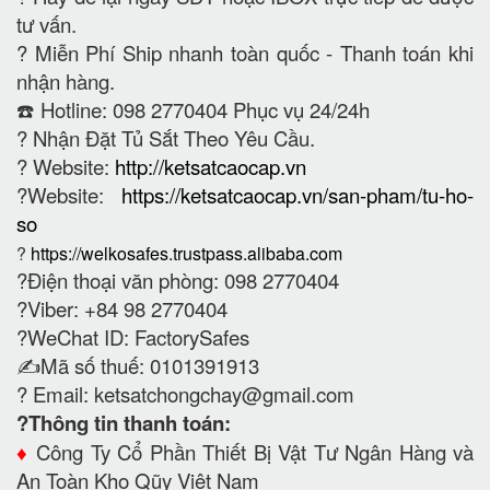
tư vấn.
?
Miễn Phí Ship nhanh toàn quốc - Thanh toán khi
nhận hàng.
☎️ Hotline: 098 2770404 Phục vụ 24/24h
?
Nhận Đặt Tủ Sắt Theo Yêu Cầu.
? Website:
http://ketsatcaocap.vn
?Website:
https://ketsatcaocap.vn/san-pham/tu-ho-
so
?
https://welkosafes.trustpass.alibaba.com
?Điện thoại văn phòng: 098 2770404
?Viber: +84 98 2770404
?WeChat ID: FactorySafes
✍️Mã số thuế: 0101391913
? Email:
ketsatchongchay@gmail.com
?Thông tin thanh toán:
♦️
Công Ty Cổ Phần Thiết Bị Vật Tư Ngân Hàng và
An Toàn Kho Qũy Việt Nam