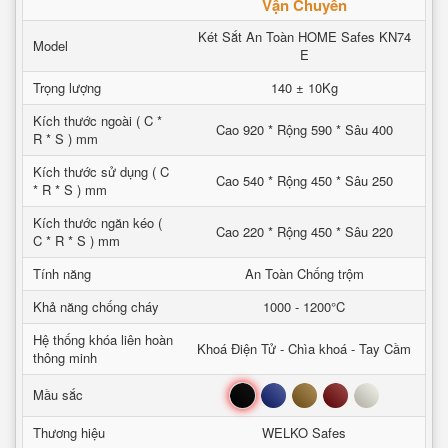
Vận Chuyển
Két Sắt An Toàn HOME Safes KN74
Model
E
Trọng lượng
140 ± 10Kg
Kích thước ngoài ( C *
Cao 920 * Rộng 590 * Sâu 400
R * S ) mm
Kích thước sử dụng ( C
Cao 540 * Rộng 450 * Sâu 250
* R * S ) mm
Kích thước ngăn kéo (
Cao 220 * Rộng 450 * Sâu 220
C * R * S ) mm
Tính năng
An Toàn Chống trộm
Khả năng chống cháy
1000 - 1200°C
Hệ thống khóa liên hoàn
Khoá Điện Tử - Chìa khoá - Tay Cầm
thông minh
Đen
Xanh
Nâu
Đỏ
Trắng
Mầu sắc
Thương hiệu
WELKO Safes