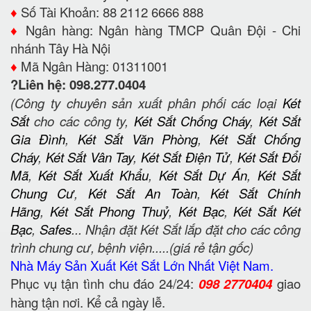
♦️
Số Tài Khoản: 88 2112 6666 888
♦️
Ngân hàng: Ngân hàng TMCP Quân Đội - Chi
nhánh Tây Hà Nội
♦️
Mã Ngân Hàng: 01311001
?Liên hệ: 098.277.0404
(Công ty chuyên sản xuất phân phối các loại
Két
Sắt
cho các công ty,
Két Sắt Chống Cháy
,
Két Sắt
Gia Đình
,
Két Sắt Văn Phòng
,
Két Sắt Chống
Cháy
,
Két Sắt Vân Tay
,
Két Sắt Điện Tử
,
Két Sắt Đổi
Mã
,
Két Sắt Xuất Khẩu
,
Két Sắt Dự Án
,
Két Sắt
Chung Cư
,
Két Sắt An Toàn
,
Két Sắt Chính
Hãng
,
Két Sắt Phong Thuỷ
,
Két Bạc
,
Két Sắt Két
Bạc
,
Safes
... Nhận đặt Két Sắt lắp đặt cho các công
trình chung cư, bệnh viện.....(giá rẻ tận gốc)
Nhà Máy Sản Xuất Két Sắt Lớn Nhất Việt Nam.
Phục vụ tận tình chu đáo 24/24:
098 2770404
giao
hàng tận nơi. Kể cả ngày lễ.