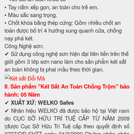
• Tay nắm xếp gọn, an toàn cho trẻ em.
• Màu sắc sang trọng.
• Chốt khóa bằng thép cứng: Gồm nhiều chốt an
toàn được bố trí 4 hướng xung quanh cửa, chống
nạy phá két.
Công Nghệ sơn:
✔ Sử dụng công nghệ sơn hiện đại tiên tiến trên thế
giới gồm 3 lớp sơn nano làm cho sản phẩm két sắt
an toàn không bị phai mầu theo thời gian.
II. Sản phẩm "Két Sắt An Toàn Chống Trộm" bảo
hành: 05 Năm
✔
XUẤT XỨ: WELKO Safes
✔ Nhãn hiệu WELKO đã được bảo hộ tại Việt nam
do CỤC SỞ HỮU TRÍ TUỆ CẤP TỪ NĂM 2009
(được Cục Sở Hữu Trí Tuệ cấp theo quyết định số
3737/QĐ-SHTT ngày 24/2/2009 Chứng nhận nhãn