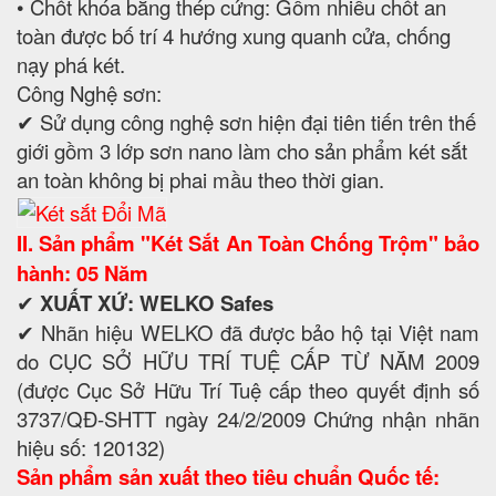
• Chốt khóa bằng thép cứng: Gồm nhiều chốt an
toàn được bố trí 4 hướng xung quanh cửa, chống
nạy phá két.
Công Nghệ sơn:
✔ Sử dụng công nghệ sơn hiện đại tiên tiến trên thế
giới gồm 3 lớp sơn nano làm cho sản phẩm két sắt
an toàn không bị phai mầu theo thời gian.
II. Sản phẩm "Két Sắt An Toàn Chống Trộm" bảo
hành: 05 Năm
✔
XUẤT XỨ: WELKO Safes
✔ Nhãn hiệu WELKO đã được bảo hộ tại Việt nam
do CỤC SỞ HỮU TRÍ TUỆ CẤP TỪ NĂM 2009
(được Cục Sở Hữu Trí Tuệ cấp theo quyết định số
3737/QĐ-SHTT ngày 24/2/2009 Chứng nhận nhãn
hiệu số: 120132)
Sản phẩm sản xuất theo tiêu chuẩn Quốc tế: