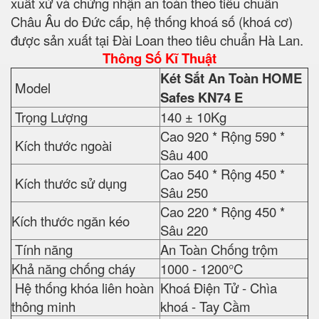
xuất xứ và chứng nhận an toàn theo tiêu chuẩn
Châu Âu do Đức cấp, hệ thống khoá số (khoá cơ)
được sản xuất tại Đài Loan theo tiêu chuẩn Hà Lan.
Thông Số Kĩ Thuật
Két Sắt An Toàn HOME
Model
Safes
KN74 E
Trọng Lượng
140 ± 10Kg
Cao 920 * Rộng 590 *
Kích thước ngoài
Sâu 400
Cao 540 * Rộng 450 *
Kích thước sử dụng
Sâu 250
Cao 220 * Rộng 450 *
Kích thước ngăn kéo
Sâu 220
Tính năng
An Toàn Chống trộm
Khả năng chống cháy
1000 - 1200°C
Hệ thống khóa liên hoàn
Khoá Điện Tử - Chìa
thông minh
khoá - Tay Cầm