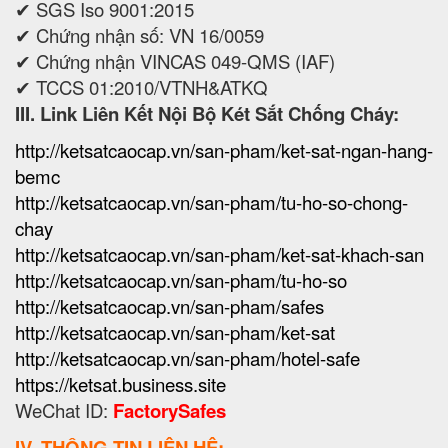
✔ SGS Iso 9001:2015
✔ Chứng nhận số: VN 16/0059
✔ Chứng nhận VINCAS 049-QMS (IAF)
✔ TCCS 01:2010/VTNH&ATKQ
III. Link Liên Kết Nội Bộ Két Sắt Chống Cháy:
http://ketsatcaocap.vn/san-pham/ket-sat-ngan-hang-
bemc
http://ketsatcaocap.vn/san-pham/tu-ho-so-chong-
chay
http://ketsatcaocap.vn/san-pham/ket-sat-khach-san
http://ketsatcaocap.vn/san-pham/tu-ho-so
http://ketsatcaocap.vn/san-pham/safes
http://ketsatcaocap.vn/san-pham/ket-sat
http://ketsatcaocap.vn/san-pham/hotel-safe
https://ketsat.business.site
WeChat ID:
FactorySafes
IV. THÔNG TIN LIÊN HỆ: