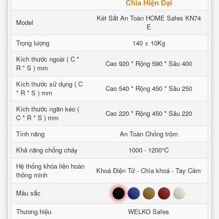
Chìa Hiện Đại
Két Sắt An Toàn HOME Safes KN74
Model
E
Trọng lượng
140 ± 10Kg
Kích thước ngoài ( C *
Cao 920 * Rộng 590 * Sâu 400
R * S ) mm
Kích thước sử dụng ( C
Cao 540 * Rộng 450 * Sâu 250
* R * S ) mm
Kích thước ngăn kéo (
Cao 220 * Rộng 450 * Sâu 220
C * R * S ) mm
Tính năng
An Toàn Chống trộm
Khả năng chống cháy
1000 - 1200°C
Hệ thống khóa liên hoàn
Khoá Điện Tử - Chìa khoá - Tay Cầm
thông minh
Đen
Xanh
Nâu
Đỏ
Trắng
Mầu sắc
Thương hiệu
WELKO Safes