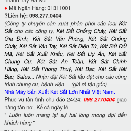
♦️
Mã Ngân Hàng: 01311001
?Liên hệ: 098.277.0404
(Công ty chuyên sản xuất phân phối các loại
Két
Sắt
cho các công ty,
Két Sắt Chống Cháy
,
Két Sắt
Gia Đình
,
Két Sắt Văn Phòng
,
Két Sắt Chống
Cháy
,
Két Sắt Vân Tay
,
Két Sắt Điện Tử
,
Két Sắt Đổi
Mã
,
Két Sắt Xuất Khẩu
,
Két Sắt Dự Án
,
Két Sắt
Chung Cư
,
Két Sắt An Toàn
,
Két Sắt Chính
Hãng
,
Két Sắt Phong Thuỷ
,
Két Bạc
,
Két Sắt Két
Bạc
,
Safes
... Nhận đặt Két Sắt lắp đặt cho các công
trình chung cư, bệnh viện.....(giá rẻ tận gốc)
Nhà Máy Sản Xuất Két Sắt Lớn Nhất Việt Nam.
Phục vụ tận tình chu đáo 24/24:
098 2770404
giao
hàng tận nơi. Kể cả ngày lễ.
"
Luôn luôn mang lại sự hài lòng mong đợi đến
khách hàng
"