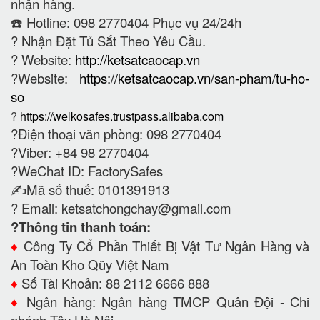
nhận hàng.
☎️ Hotline: 098 2770404 Phục vụ 24/24h
?
Nhận Đặt Tủ Sắt Theo Yêu Cầu.
? Website:
http://ketsatcaocap.vn
?Website:
https://ketsatcaocap.vn/san-pham/tu-ho-
so
?
https://welkosafes.trustpass.alibaba.com
?Điện thoại văn phòng: 098 2770404
?Viber: +84 98 2770404
?WeChat ID: FactorySafes
✍️Mã số thuế: 0101391913
? Email:
ketsatchongchay@gmail.com
?Thông tin thanh toán:
♦️
Công Ty Cổ Phần Thiết Bị Vật Tư Ngân Hàng và
An Toàn Kho Qũy Việt Nam
♦️
Số Tài Khoản: 88 2112 6666 888
♦️
Ngân hàng: Ngân hàng TMCP Quân Đội - Chi
nhánh Tây Hà Nội