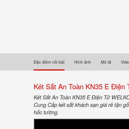
Đặc điểm nổi bật
Hình ảnh
Mô tả
Vid
Két Sắt An Toàn KN35 E Đi
Két Sắt An Toàn KN35 E Điện Tử WELKO
Cung Cấp két sắt khách sạn giá rẻ tận g
hốc tường.