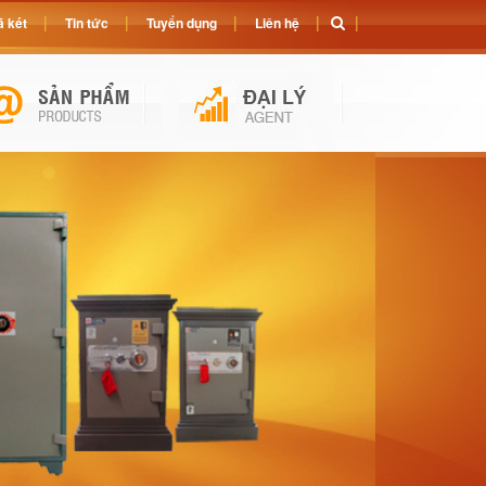
 két
Tin tức
Tuyển dụng
Liên hệ