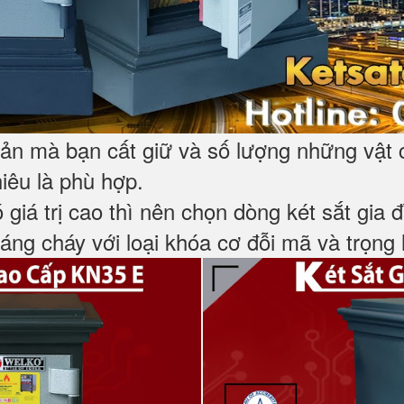
 sản mà bạn cất giữ và số lượng những vật 
hiêu là phù hợp.
ó giá trị cao thì nên chọn dòng két sắt gia 
ng cháy với loại khóa cơ đỗi mã và trọng l