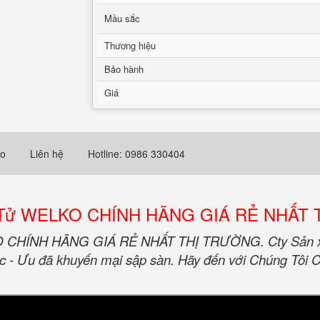
Mầu sắc
Thương hiệu
Bảo hành
Giá
eo
Liên hệ
Hotline: 0986 330404
ện Tử WELKO CHÍNH HÃNG GIÁ RẺ NHẤT
 CHÍNH HÃNG GIÁ RẺ NHẤT THỊ TRƯỜNG. Cty Sản xuất 
ốc - Ưu đã khuyến mại sập sàn. Hãy đến với Chúng Tôi C