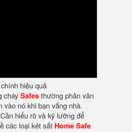
i chính hiệu quả
ng cháy
thường phân vân
Safes
n vào nó khi bạn vắng nhà.
 Cần hiểu rõ và kỹ lưỡng để
ề các loại két sắt
Home Safe