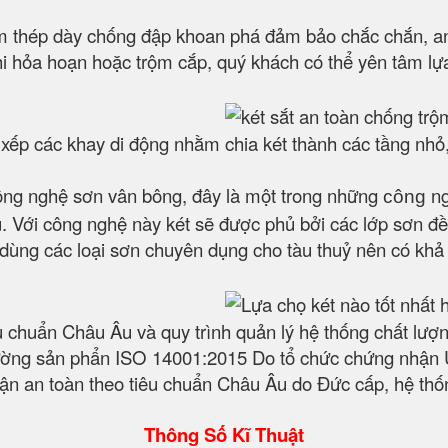
 thép dày chống đập khoan phá đảm bảo chắc chắn, an to
hi hỏa hoạn hoặc trộm cắp, quý khách có thể yên tâm lựa
p xếp các khay di động nhằm chia két thành các tầng nhỏ
ông nghệ sơn vân bông, đây là một trong những
ng
công
 Với công nghệ này két sẽ được phủ bởi các lớp sơn đều
t dùng các loại sơn chuyên dụng cho tàu thuỷ nên có kh
êu chuẩn Châu Âu và quy trình quản lý hệ thống chất l
ờng sản phẩn ISO 14001:2015 Do tổ chức chứng nhận Úc
n an toàn theo tiêu chuẩn Châu Âu do Đức cấp, hệ thốn
Thông Số Kĩ Thuật