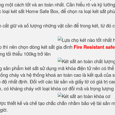
ng một cách tốt và an toàn nhất. Cần hiểu rõ và kỹ lưỡn
 loại két sắt Home Safe Box, để chọn ra loại két sắt ph
 cất giữ và số lượng những vật cần để trong két, từ đó c
cao thì nên chọn dòng két sắt gia đình
Fire Resistant saf
g tối thiểu 100kg trở lên
 sản phẩm két sắt sử dụng mã khóa điện tử nên có thể
hống cháy và hệ thống khoá an toàn cao là kết quả của 
ộ nhất định. Đối với các tài sản và giấy tờ có giá trị ca
có kháng cháy với loại khóa cơ đỗi mã và trọng lượng t
ợc thiết kế và chế tạo chắc chắn nhằm bảo vệ tài sản m
giờ.