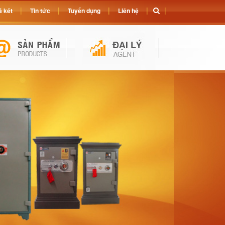
 két
Tin tức
Tuyển dụng
Liên hệ