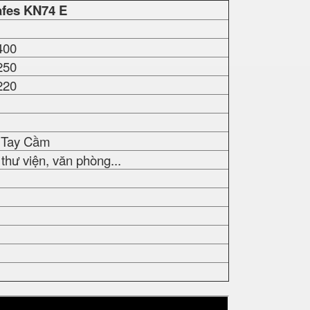
fes
KN74 E
400
250
220
- Tay Cầm
thư viện, văn phòng...