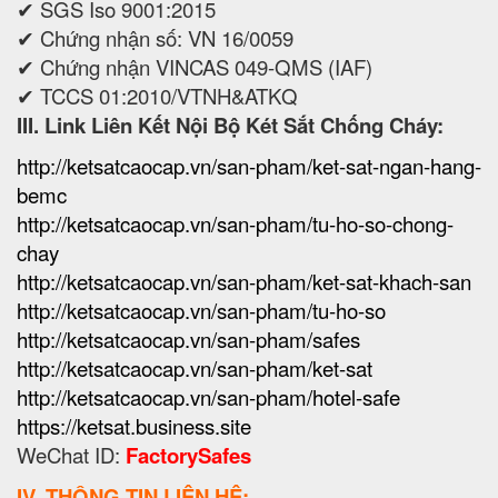
✔ SGS Iso 9001:2015
✔ Chứng nhận số: VN 16/0059
✔ Chứng nhận VINCAS 049-QMS (IAF)
✔ TCCS 01:2010/VTNH&ATKQ
III. Link Liên Kết Nội Bộ Két Sắt Chống Cháy:
http://ketsatcaocap.vn/san-pham/ket-sat-ngan-hang-
bemc
http://ketsatcaocap.vn/san-pham/tu-ho-so-chong-
chay
http://ketsatcaocap.vn/san-pham/ket-sat-khach-san
http://ketsatcaocap.vn/san-pham/tu-ho-so
http://ketsatcaocap.vn/san-pham/safes
http://ketsatcaocap.vn/san-pham/ket-sat
http://ketsatcaocap.vn/san-pham/hotel-safe
https://ketsat.business.site
WeChat ID:
FactorySafes
IV. THÔNG TIN LIÊN HỆ: