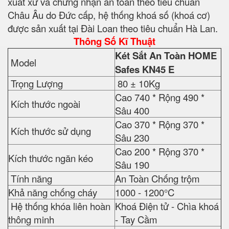
xuất xứ và chứng nhận an toàn theo tiêu chuẩn
Châu Âu do Đức cấp, hệ thống khoá số (khoá cơ)
được sản xuất tại Đài Loan theo tiêu chuẩn Hà Lan.
Thông Số Kĩ Thuật
Két Sắt An Toàn HOME
Model
Safes
KN45 E
Trọng Lượng
80 ± 10Kg
Cao 740 * Rộng 490 *
Kích thước ngoài
Sâu 400
Cao 370 * Rộng 370 *
Kích thước sử dụng
Sâu 230
Cao 200 * Rộng 370 *
Kích thước ngăn kéo
Sâu 190
Tính năng
An Toàn Chống trộm
Khả năng chống cháy
1000 - 1200°C
Hệ thống khóa liên hoàn
Khoá Điện tử - Chìa khoá
thông minh
- Tay Cầm