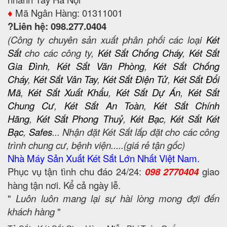
♦️
Mã Ngân Hàng: 01311001
?Liên hệ: 098.277.0404
(Công ty chuyên sản xuất phân phối các loại
Két
Sắt
cho các công ty,
Két Sắt Chống Cháy
,
Két Sắt
Gia Đình
,
Két Sắt Văn Phòng
,
Két Sắt Chống
Cháy
,
Két Sắt Vân Tay
,
Két Sắt Điện Tử
,
Két Sắt Đổi
Mã
,
Két Sắt Xuất Khẩu
,
Két Sắt Dự Án
,
Két Sắt
Chung Cư
,
Két Sắt An Toàn
,
Két Sắt Chính
Hãng
,
Két Sắt Phong Thuỷ
,
Két Bạc
,
Két Sắt Két
Bạc
,
Safes
... Nhận đặt Két Sắt lắp đặt cho các công
trình chung cư, bệnh viện.....(giá rẻ tận gốc)
Nhà Máy Sản Xuất Két Sắt Lớn Nhất Việt Nam.
Phục vụ tận tình chu đáo 24/24:
098 2770404
giao
hàng tận nơi. Kể cả ngày lễ.
"
Luôn luôn mang lại sự hài lòng mong đợi đến
khách hàng
"