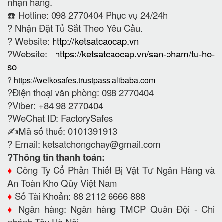
nhận hàng.
☎️ Hotline: 098 2770404 Phục vụ 24/24h
?
Nhận Đặt Tủ Sắt Theo Yêu Cầu.
? Website:
http://ketsatcaocap.vn
?Website:
https://ketsatcaocap.vn/san-pham/tu-ho-
so
?
https://welkosafes.trustpass.alibaba.com
?Điện thoại văn phòng: 098 2770404
?Viber: +84 98 2770404
?WeChat ID: FactorySafes
✍️Mã số thuế: 0101391913
? Email:
ketsatchongchay@gmail.com
?Thông tin thanh toán:
♦️
Công Ty Cổ Phần Thiết Bị Vật Tư Ngân Hàng và
An Toàn Kho Qũy Việt Nam
♦️
Số Tài Khoản: 88 2112 6666 888
♦️
Ngân hàng: Ngân hàng TMCP Quân Đội - Chi
nhánh Tây Hà Nội