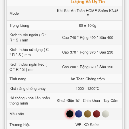
Lượng Và Uy Tín
Két Sắt An Toàn HOME Safes KN45
Model
E
Trọng lượng
80 ± 10Kg
Kích thước ngoài ( C *
Cao 740 * Rộng 490 * Sâu 400
R * S ) mm
Kích thước sử dụng ( C
Cao 370 * Rộng 370 * Sâu 230
* R * S ) mm
Kích thước ngăn kéo (
Cao 200 * Rộng 370 * Sâu 190
C * R * S ) mm
Tính năng
An Toàn Chống trộm
Khả năng chống cháy
1000 - 1200°C
Hệ thống khóa liên hoàn
Khoá Điện Tử - Chìa khoá - Tay Cầm
thông minh
Đen
Xanh
Nâu
Đỏ
Trắng
Mầu sắc
Thương hiệu
WELKO Safes