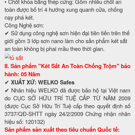
• Chốt khóa bằng thép cứng: Gồm nhiều chốt an
toàn được bố trí 4 hướng xung quanh cửa, chống
nạy phá két.
Công Nghệ sơn:
✔ Sử dụng công nghệ sơn hiện đại tiên tiến trên thế
giới gồm 3 lớp sơn nano làm cho sản phẩm két sắt
an toàn không bị phai mầu theo thời gian.
II. Sản phẩm "Két Sắt An Toàn Chống Trộm" bảo
hành: 05 Năm
✔
XUẤT XỨ: WELKO Safes
✔ Nhãn hiệu WELKO đã được bảo hộ tại Việt nam
do CỤC SỞ HỮU TRÍ TUỆ CẤP TỪ NĂM 2009
(được Cục Sở Hữu Trí Tuệ cấp theo quyết định số
3737/QĐ-SHTT ngày 24/2/2009 Chứng nhận nhãn
hiệu số: 120132)
Sản phẩm sản xuất theo tiêu chuẩn Quốc tế: