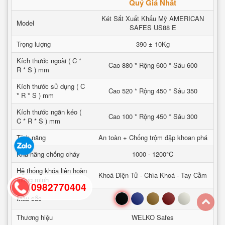
Quý Giá Nhất
Két Sắt Xuất Khẩu Mỹ AMERICAN
Model
SAFES US88 E
Trọng lượng
390 ± 10Kg
Kích thước ngoài ( C *
Cao 880 * Rộng 600 * Sâu 600
R * S ) mm
Kích thước sử dụng ( C
Cao 520 * Rộng 450 * Sâu 350
* R * S ) mm
Kích thước ngăn kéo (
Cao 100 * Rộng 450 * Sâu 300
C * R * S ) mm
Tính năng
An toàn + Chống trộm đập khoan phá
Khả năng chống cháy
1000 - 1200°C
Hệ thống khóa liên hoàn
Khoá Điện Tử - Chìa Khoá - Tay Cầm
thông minh
0982770404
Đen
Xanh
Nâu
Đỏ
Trắng
Mầu sắc
Thương hiệu
WELKO Safes
back