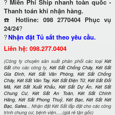
?
Miễn Phí Ship nhanh toàn quốc -
Thanh toán khi nhận hàng.
☎️
Hotline: 098 2770404 Phục vụ
?
24/24
?
Nhận đặt Tủ sắt theo yêu cầu.
Liên hệ: 098.277.0404
(Công ty chuyên sản xuất phân phối các loại
Két
Sắt
cho các công ty,
Két Sắt Chống Cháy
,
Két Sắt
Gia Đình
,
Két Sắt Văn Phòng
,
Két Sắt Chống
Cháy
,
Két Sắt Vân Tay
,
Két Sắt Điện Tử
,
Két Sắt Đổi
Mã
,
Két Sắt Xuất Khẩu
,
Két Sắt Dự Án
,
Két Sắt
Chung Cư
,
Két Sắt An Toàn
,
Két Sắt Chính
Hãng
,
Két Sắt Phong Thuỷ
,
Két Bạc
,
Két Sắt Két
Bạc
,
Safes
... Nhận đặt Két Sắt lắp đặt cho các công
trình chung cư, bệnh viện.....(giá rẻ tận gốc)