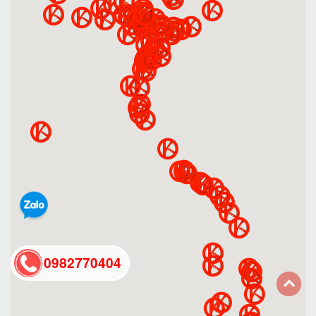
0982770404
back