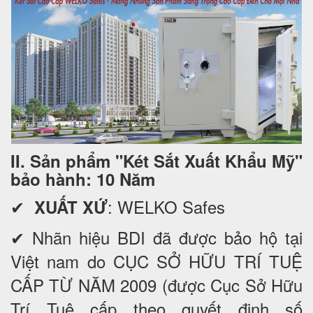
II. Sản phẩm "Két Sắt Xuất Khẩu Mỹ"
bảo hành: 10 Năm
✔
: WELKO Safes
XUẤT XỨ
✔ Nhãn hiệu BDI đã được bảo hộ tại
Việt nam do CỤC SỞ HỮU TRÍ TUỆ
CẤP TỪ NĂM 2009 (được Cục Sở Hữu
Trí Tuệ cấp theo quyết định số