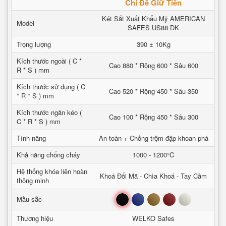
Chi Để Giữ Tiền
Két Sắt Xuất Khẩu Mỹ AMERICAN
Model
SAFES US88 DK
Trọng lượng
390 ± 10Kg
Kích thước ngoài ( C *
Cao 880 * Rộng 600 * Sâu 600
R * S ) mm
Kích thước sử dụng ( C
Cao 520 * Rộng 450 * Sâu 350
* R * S ) mm
Kích thước ngăn kéo (
Cao 100 * Rộng 450 * Sâu 300
C * R * S ) mm
Tính năng
An toàn + Chống trộm đập khoan phá
Khả năng chống cháy
1000 - 1200°C
Hệ thống khóa liên hoàn
Khoá Đổi Mã - Chìa Khoá - Tay Cầm
thông minh
Đen
Xanh
Nâu
Đỏ
Trắng
Mầu sắc
Thương hiệu
WELKO Safes