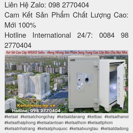
Liên Hệ Zalo: 098 2770404
Cam Kết Sản Phẩm Chất Lượng Cao:
Mới 100%
Hotline International 24/7: 0084 98
2770404
#ketsat #ketsatchongchay #ketsatdanang #ketbac #ketsathanoi
#ketsathaiphong #ketsatantoan #ketsathcm #ketsattphcm
#ketsatnhatrang #ketsatphuquoc #ketsatvungtau #ketsatdadong