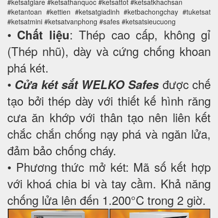
#ketsatgiare #ketsathanquoc #ketsattot #ketsatkhachsan
#ketantoan #kettien #ketsatgiadinh #ketbachongchay #tuketsat
#ketsatmini #ketsatvanphong #safes #ketsatsieucuong
•
: Thép cao cấp, không gỉ
Chất liệu
(Thép nhũ), dày và cứng chống khoan
phá két.
•
được chế
Cửa két sắt WELKO Safes
tạo bởi thép dày với thiết kế hình răng
cưa ăn khớp với thân tạo nên liên kết
chắc chắn chống nạy phá và ngăn lửa,
đảm bảo chống cháy.
• Phương thức mở két: Mã số kết hợp
với khoá chia bi và tay cầm. Khả năng
chống lửa lên đến 1.200°C trong 2 giờ.