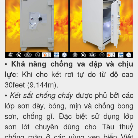
•
Khả năng chống va đập và chịu
: Khi cho két rơi tự do từ độ cao
lực
30feet (9.144m).
•
được phủ bởi các
Két sắt chống cháy
lớp sơn dày, bóng, mịn và chống bong
sơn, chống gỉ. Đặc biệt sử dụng lớp
sơn lót chuyên dùng cho Tàu thuỷ
chống mặn ở các vùng ven biển Việt