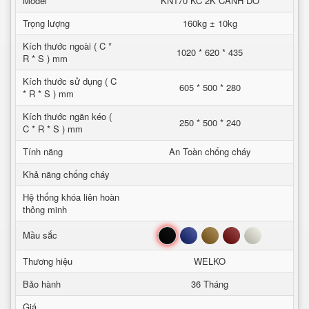
Model
KN170 KC 2K CANH DO
Trọng lượng
160kg ± 10kg
Kích thước ngoài ( C *
1020 * 620 * 435
R * S ) mm
Kích thước sử dụng ( C
605 * 500 * 280
* R * S ) mm
Kích thước ngăn kéo (
250 * 500 * 240
C * R * S ) mm
Tính năng
An Toàn chống cháy
Khả năng chống cháy
Hệ thống khóa liên hoàn
thông minh
Đen
Xanh
Nâu
Đỏ
Trắng
Mầu sắc
Thương hiệu
WELKO
Bảo hành
36 Tháng
Giá