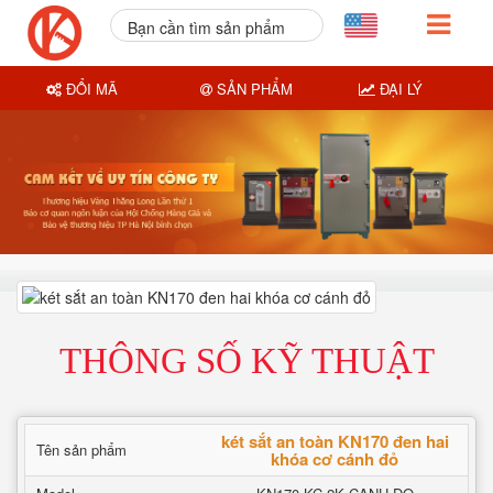
Bạn cần tìm sản phẩm
nào?
ĐỔI MÃ
SẢN PHẨM
ĐẠI LÝ
THÔNG SỐ KỸ THUẬT
két sắt an toàn KN170 đen hai
Tên sản phẩm
khóa cơ cánh đỏ