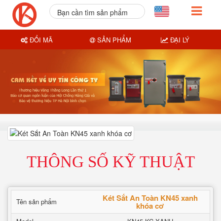
Bạn cần tìm sản phẩm
nào?
ĐỔI MÃ
SẢN PHẨM
ĐẠI LÝ
THÔNG SỐ KỸ THUẬT
Két Sắt An Toàn KN45 xanh
Tên sản phẩm
khóa cơ