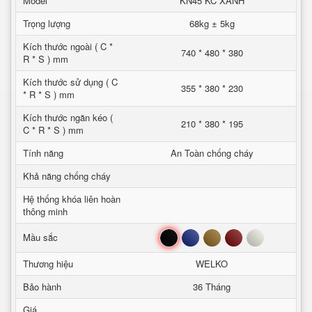
Model
KN45 KC XANH
Trọng lượng
68kg ± 5kg
Kích thước ngoài ( C *
740 * 480 * 380
R * S ) mm
Kích thước sử dụng ( C
355 * 380 * 230
* R * S ) mm
Kích thước ngăn kéo (
210 * 380 * 195
C * R * S ) mm
Tính năng
An Toàn chống cháy
Khả năng chống cháy
Hệ thống khóa liên hoàn
thông minh
Đen
Xanh
Nâu
Đỏ
Trắng
Mầu sắc
Thương hiệu
WELKO
Bảo hành
36 Tháng
Giá