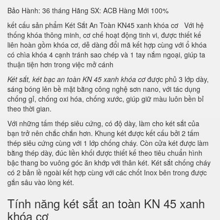
Bảo Hành: 36 tháng Hãng SX: ACB Hàng Mới 100%
kết cấu sản phẩm Két Sắt An Toàn KN45 xanh khóa cơ Với hệ
thống khóa thông minh, cơ chế hoạt động tinh vi, được thiết kế
liên hoàn gồm khóa cơ, dễ dàng đổi mã kết hợp cùng với ổ khóa
có chìa khóa 4 cạnh tránh sao chép và 1 tay nắm ngoại, giúp ta
thuận tiện hơn trong việc mở cánh
Két sắt, két bạc an toàn KN 45 xanh khóa cơ
được phủ 3 lớp dày,
sáng bóng lên bề mặt bằng công nghệ sơn nano, với tác dụng
chống gỉ, chống oxi hóa, chống xước, giúp giữ màu luôn bền bỉ
theo thời gian.
Với những tấm thép siêu cứng, có độ dày, làm cho két sắt của
bạn trở nên chắc chắn hơn. Khung két được kết cấu bởi 2 tấm
thép siêu cứng cùng với 1 lớp chống cháy. Còn cửa két được làm
bằng thép dày, đúc liền khối được thiết kế theo tiêu chuẩn hình
bậc thang bo vuông góc ăn khớp với thân két. Két sắt chống cháy
có 2 bản lề ngoài kết hợp cùng với các chốt Inox bên trong được
gắn sâu vào lòng két.
Tính năng két sắt an toàn KN 45 xanh
khóa cơ