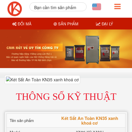
Bạn cần tìm sản phẩm
nào?
ĐỔI MÃ
SẢN PHẨM
ĐẠI LÝ
THÔNG SỐ KỸ THUẬT
Két Sắt An Toàn KN35 xanh
Tên sản phẩm
khoá cơ