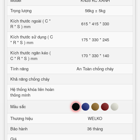
Model
KN35 KC XANH
Trọng lượng
56kg ± 5kg
Kích thước ngoài ( C *
615 * 415 * 330
R * S ) mm
Kích thước sử dụng ( C
175 * 330 * 245
* R * S ) mm
Kích thước ngăn kéo (
170 * 330 * 140
C * R * S ) mm
Tính năng
An Toàn chống cháy
Khả năng chống cháy
Hệ thống khóa liên hoàn
thông minh
Đen
Xanh
Nâu
Đỏ
Trắng
Mầu sắc
Thương hiệu
WELKO
Bảo hành
36 tháng
Giá