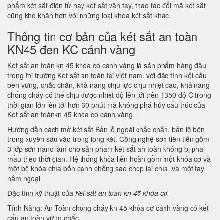
phẩm két sắt điện tử hay két sắt vân tay, thao tác đổi mã két sắt
cũng khó khăn hơn với những loại khóa két sắt khác.
Thông tin cơ bản của két sắt an toàn
KN45 đen KC cánh vàng
Két sắt an toàn kn 45 khóa cơ cánh vàng là sản phẩm hàng đầu
trong thị trường Két sắt an toàn tại việt nam. với đặc tính kết cấu
bền vững, chắc chắn, khả năng chịu lực chịu nhiệt cao, khả năng
chống cháy có thể chịu được nhiệt độ lên tới trên 1350 độ C trong
thời gian lớn lên tới hơn 60 phút mà không phá hủy cấu trúc của
Két sắt an toànkn 45 khóa cơ cánh vàng.
Hướng dẫn cách mở két sắt Bản lề ngoài chắc chắn, bản lề bên
trong xuyên sâu vào trong lòng két. Công nghệ sơn tiên tiến gồm
3 lớp sơn nano làm cho sản phẩm két sắt an toàn không bị phai
mầu theo thời gian. Hệ thống khóa liên hoàn gồm một khóa cơ và
một bộ khóa chìa bốn cạnh chống sao chép lại chìa và một tay
nắm ngoại
Đặc tính kỹ thuật của
Két sắt an toàn kn 45 khóa cơ
Tính Năng: An Toàn chống cháy kn 45 khóa cơ cánh vàng có kết
cấu an toàn vững chắc.