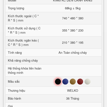
Model
KN45 KC DEN CANH VANG
Trọng lượng
68kg ± 5kg
Kích thước ngoài ( C *
740 * 480 * 380
R * S ) mm
Kích thước sử dụng ( C
355 * 380 * 230
* R * S ) mm
Kích thước ngăn kéo (
210 * 380 * 195
C * R * S ) mm
Tính năng
An Toàn chống cháy
Khả năng chống cháy
Hệ thống khóa liên hoàn
thông minh
Đen
Xanh
Nâu
Đỏ
Trắng
Mầu sắc
Thương hiệu
WELKO
Bảo hành
36 Tháng
Giá