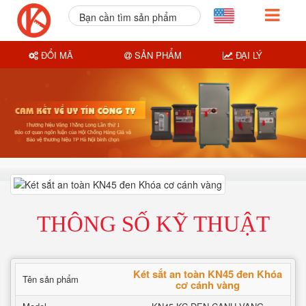
Bạn cần tìm sản phẩm
nào?
ĐỔI MÃ
SẢN PHẨM
ĐẠI LÝ
THÔNG SỐ KỸ THUẬT
Két sắt an toàn KN45 đen Khóa
Tên sản phẩm
cơ cánh vàng