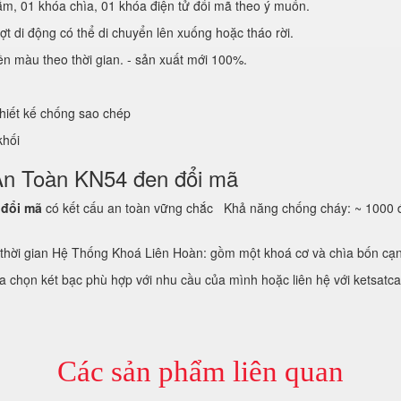
ắm, 01 khóa chìa, 01 khóa điện tử đổi mã theo ý muốn.
ợt di động có thể di chuyển lên xuống hoặc tháo rời.
ền màu theo thời gian. - sản xuất mới 100%.
 thiết kế chống sao chép
 khối
c An Toàn KN54 đen đổi mã
 đổi mã
có kết cấu an toàn vững chắc Khả năng chống cháy: ~ 1000 độ
thời gian Hệ Thống Khoá Liên Hoàn: gồm một khoá cơ và chìa bốn cạ
 chọn két bạc phù hợp với nhu cầu của mình hoặc liên hệ với ketsatca
Các sản phẩm liên quan