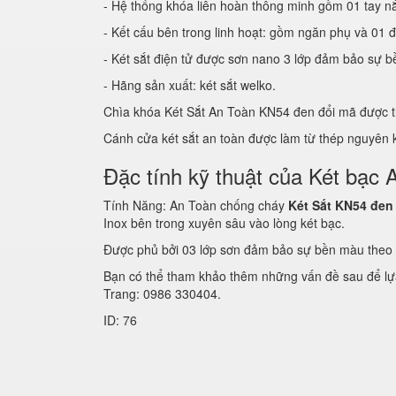
- Hệ thống khóa liên hoàn thông minh gồm 01 tay n
- Kết cấu bên trong linh hoạt: gồm ngăn phụ và 01 đ
- Két sắt điện tử được sơn nano 3 lớp đảm bảo sự b
- Hãng sản xuất: két sắt welko.
Chìa khóa Két Sắt An Toàn KN54 đen đổi mã được
Cánh cửa két sắt an toàn được làm từ thép nguyên
Đặc tính kỹ thuật của Két bạ
Tính Năng: An Toàn chống cháy
Két Sắt KN54 đen
Inox bên trong xuyên sâu vào lòng két bạc.
Được phủ bởi 03 lớp sơn đảm bảo sự bền màu theo 
Bạn có thể tham khảo thêm những vấn đề sau để lựa
Trang: 0986 330404.
ID: 76