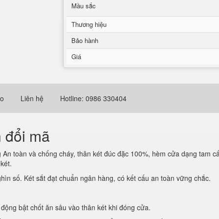
Mầu sắc
Thương hiệu
Bảo hành
Giá
eo
Liên hệ
Hotline: 0986 330404
n đổi mã
g An toàn và chống cháy, thân két đúc đặc 100%, hèm cửa dạng tam cấ
ng két.
hìn số. Két sắt đạt chuẩn ngân hàng, có kết cấu an toàn vững chắc.
ự động bật chốt ăn sâu vào thân két khi đóng cửa.