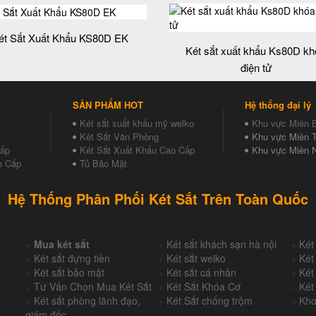
ét Sắt Xuất Khẩu KS80D EK
Két sắt xuất khẩu Ks80D k
điện tử
SẢN PHẨM HOT
Hệ thống đại lý
Két sắt xuất khẩu mỹ welko
Khu vực Miền 
Két Sắt Văn Phòng
Khu vực Miền T
Cấp
Két Sắt Xuất Khẩu Cao Cấp
Khu vực Miền 
o Cấp
Tủ Bảo Mật
Hệ Thống Phân Phối Két Sắt Trên Toàn Quốc
+
Mua két sắt
+
Két sắt khách sạn hà nội
+
Két
+
Két sắt đựng tiền
+
Két sắt welko
+
Két
+
Két sắt bảo mật
+
Két sắt cá nhân
+
Két
+
Tư Vấn Chọn Mua Két Sắt
+
Két Sắt Khóa Cơ
+
Két
+
Két sắt phòng lãnh đạo,
+
Két Sắt chống trộm
+
Kho
giám đốc