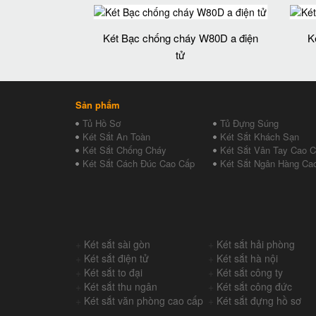
Két Bạc chống cháy W80D a điện
K
tử
Sản phẩm
Tủ Hồ Sơ
Tủ Đựng Súng
Két Sắt An Toàn
Két Sắt Khách Sạn
Két Sắt Chống Cháy
Két Sắt Vân Tay Cao 
Két Sắt Cách Đúc Cao Cấp
Két Sắt Ngân Hàng Ca
+
Két sắt sài gòn
+
Két sắt hải phòng
+
Két sắt điện tử
+
Két sắt hà nội
+
Két sắt to đại
+
Két sắt công ty
+
Két sắt thu ngân
+
Két sắt công đức
+
Két sắt văn phòng cao cấp
+
Két sắt đựng hồ sơ