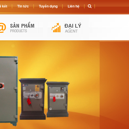
 két
Tin tức
Tuyển dụng
Liên hệ