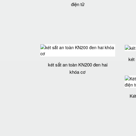
điện tử
két
két sắt an toàn KN200 đen hai
khóa cơ
Ké