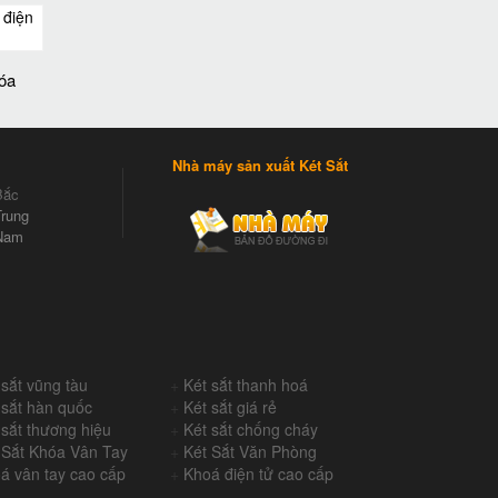
hóa
Nhà máy sản xuất Két Sắt
Bắc
rung
Nam
 sắt vũng tàu
+
Két sắt thanh hoá
 sắt hàn quốc
+
Két sắt giá rẻ
 sắt thương hiệu
+
Két sắt chống cháy
 Sắt Khóa Vân Tay
+
Két Sắt Văn Phòng
á vân tay cao cấp
+
Khoá điện tử cao cấp