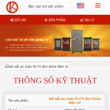
Bạn cần tìm sản phẩm
nào?
ĐỔI MÃ
SẢN PHẨM
ĐẠI LÝ
THÔNG SỐ KỸ THUẬT
két sắt an toàn Kn74 đen khóa
Tên sản phẩm
điện tử