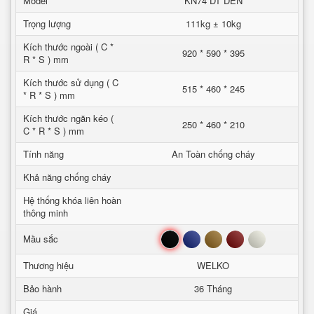
Model
KN74 DT DEN
Trọng lượng
111kg ± 10kg
Kích thước ngoài ( C *
920 * 590 * 395
R * S ) mm
Kích thước sử dụng ( C
515 * 460 * 245
* R * S ) mm
Kích thước ngăn kéo (
250 * 460 * 210
C * R * S ) mm
Tính năng
An Toàn chống cháy
Khả năng chống cháy
Hệ thống khóa liên hoàn
thông minh
Đen
Xanh
Nâu
Đỏ
Trắng
Mầu sắc
Thương hiệu
WELKO
Bảo hành
36 Tháng
Giá