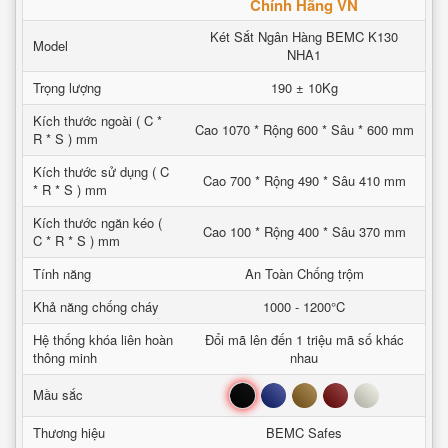
Chính Hãng VN
Két Sắt Ngân Hàng BEMC K130
Model
NHA1
Trọng lượng
190 ± 10Kg
Kích thước ngoài ( C *
Cao 1070 * Rộng 600 * Sâu * 600 mm
R * S ) mm
Kích thước sử dụng ( C
Cao 700 * Rộng 490 * Sâu 410 mm
* R * S ) mm
Kích thước ngăn kéo (
Cao 100 * Rộng 400 * Sâu 370 mm
C * R * S ) mm
Tính năng
An Toàn Chống trộm
Khả năng chống cháy
1000 - 1200°C
Hệ thống khóa liên hoàn
Đổi mã lên đến 1 triệu mã số khác
thông minh
nhau
Đen
Xanh
Nâu
Đỏ
Trắng
Mầu sắc
Thương hiệu
BEMC Safes