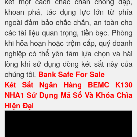
két một cách chắc chắn chống đập,
khoan phá, tác dụng lực lớn từ phía
ngoài đảm bảo chắc chắn, an toàn cho
các tài liệu quan trọng, tiền bạc. Phòng
khi hỏa hoạn hoặc trộm cắp, quý doanh
nghiệp có thể yên tâm lựa chọn và hài
lòng khi sử dụng dòng két sắt này của
chúng tôi.
Bank Safe For Sale
Két Sắt Ngân Hàng BEMC K130
NHA1 Sử Dụng Mã Số Và Khóa Chìa
Hiện Đại