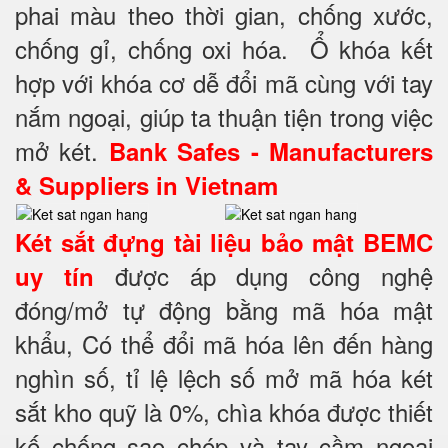
phai màu theo thời gian, chống xước,
chống gỉ, chống oxi hóa. Ổ khóa kết
hợp với khóa cơ dễ đổi mã cùng với tay
nắm ngoại, giúp ta thuận tiện trong việc
mở két.
Bank Safes - Manufacturers
& Suppliers in Vietnam
Két sắt đựng tài liệu bảo mật BEMC
được áp dụng công nghệ
uy tín
đóng/mở tự động bằng mã hóa mật
khẩu, Có thể đổi mã hóa lên đến hàng
nghìn số, tỉ lệ lệch số mở mã hóa két
sắt kho quỹ là 0%, chìa khóa được thiết
kế chống sao chép và tay cầm ngoại