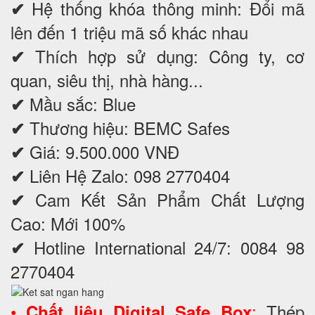
Hệ thống khóa thông minh: Đổi mã
✔
lên đến 1 triệu mã số khác nhau
Thích hợp sử dụng: Công ty, cơ
✔
quan, siêu thị, nhà hàng...
Mầu sắc: Blue
✔
Thương hiệu: BEMC Safes
✔
Giá: 9.500.000 VNĐ
✔
Liên Hệ Zalo: 098 2770404
✔
Cam Kết Sản Phẩm Chất Lượng
✔
Cao: Mới 100%
Hotline International 24/7: 0084 98
✔
2770404
•
:
Thép
Chất liệu Digital Safe Box