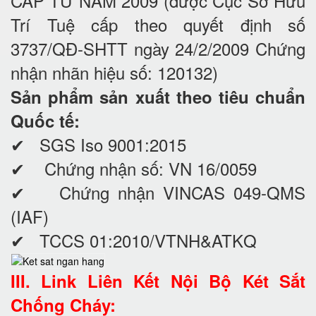
CẤP TỪ NĂM 2009 (được Cục Sở Hữu
Trí Tuệ cấp theo quyết định số
3737/QĐ-SHTT ngày 24/2/2009 Chứng
nhận nhãn hiệu số: 120132)
Sản phẩm sản xuất theo tiêu chuẩn
Quốc tế:
✔ SGS Iso 9001:2015
✔ Chứng nhận số: VN 16/0059
✔ Chứng nhận VINCAS 049-QMS
(IAF)
✔ TCCS 01:2010/VTNH&ATKQ
III. Link Liên Kết Nội Bộ Két Sắt
Chống Cháy: