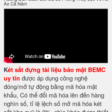
Ào Cả Năm
K
ét sắt đựng tài liệu bảo mật BEMC
được áp dụng công nghệ
uy tín
đóng/mở tự động bằng mã hóa mật
khẩu, Có thể đổi mã hóa lên đến hàng
nghìn số, tỉ lệ lệch số mở mã hóa két
sắt kho quỹ là 0%, chìa khóa được thiết