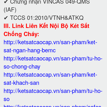
✔ Chứng nhận VINCAS 049-QMS
(IAF)
✔ TCCS 01:2010/VTNH&ATKQ
III. Link Liên Kết Nội Bộ Két Sắt
Chống Cháy:
http://ketsatcaocap.vn/san-pham/ket-
sat-ngan-hang-bemc
http://ketsatcaocap.vn/san-pham/tu-ho-
so-chong-chay
http://ketsatcaocap.vn/san-pham/ket-
sat-khach-san
http://ketsatcaocap.vn/san-pham/tu-ho-
so
http://ketsatcaocap.vn/san-pham/safes