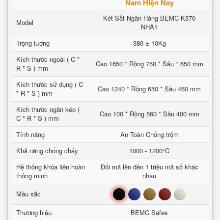
Nam Hiện Nay
Két Sắt Ngân Hàng BEMC K370
Model
NHA1
Trọng lượng
380 ± 10Kg
Kích thước ngoài ( C *
Cao 1650 * Rộng 750 * Sâu * 650 mm
R * S ) mm
Kích thước sử dụng ( C
Cao 1240 * Rộng 650 * Sâu 460 mm
* R * S ) mm
Kích thước ngăn kéo (
Cao 100 * Rộng 560 * Sâu 400 mm
C * R * S ) mm
Tính năng
An Toàn Chống trộm
Khả năng chống cháy
1000 - 1200°C
Hệ thống khóa liên hoàn
Đổi mã lên đến 1 triệu mã số khác
thông minh
nhau
Đen
Xanh
Nâu
Đỏ
Trắng
Mầu sắc
Thương hiệu
BEMC Safes